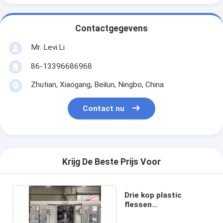
Contactgegevens
Mr. Levi.Li
86-13396686968
Zhutian, Xiaogang, Beilun, Ningbo, China
Contact nu
Krijg De Beste Prijs Voor
Drie kop plastic
flessen
blaasgietmachine met