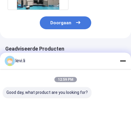
IML-systeem
Doorgaan
Geadviseerde Producten
levi.li
12:59 PM
Good day, what product are you looking for?
Hoogrendement MP
Industriële 100L
Hoogrendeme
Blazermachine voor
blaasgietmachine
Blazermachine
flessen van 5 ml -
voor holle PE/PP-
flessen van 5 m
100 l
producten
100 l
Beste prijs
Beste prijs
Beste pri