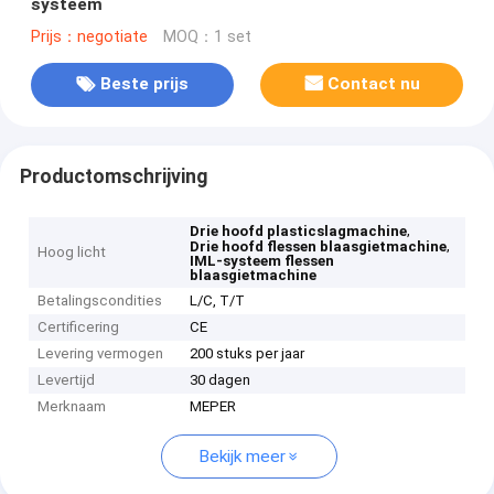
systeem
Prijs：negotiate
MOQ：1 set
Beste prijs
Contact nu
Productomschrijving
,
Drie hoofd plasticslagmachine
,
Drie hoofd flessen blaasgietmachine
Hoog licht
IML-systeem flessen
blaasgietmachine
Betalingscondities
L/C, T/T
Certificering
CE
Levering vermogen
200 stuks per jaar
Levertijd
30 dagen
Merknaam
MEPER
Bekijk meer