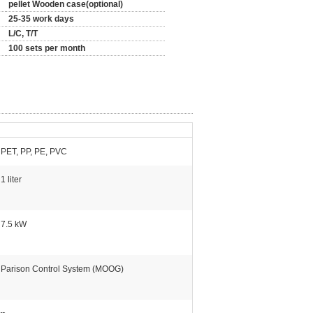
pellet Wooden case(optional)
25-35 work days
L/C, T/T
100 sets per month
PET, PP, PE, PVC
1 liter
7.5 kW
Parison Control System (MOOG)