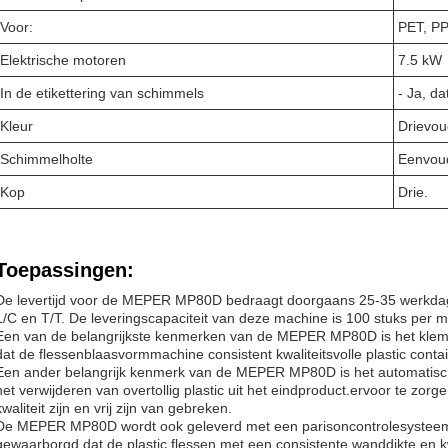
Voor:
PET, PP
Elektrische motoren
7.5 kW
In de etikettering van schimmels
- Ja, da
Kleur
Drievou
Schimmelholte
Eenvoud
Kop
Drie.
Toepassingen:
De levertijd voor de MEPER MP80D bedraagt doorgaans 25-35 werkdag
L/C en T/T. De leveringscapaciteit van deze machine is 100 stuks per 
Een van de belangrijkste kenmerken van de MEPER MP80D is het klemt
dat de flessenblaasvormmachine consistent kwaliteitsvolle plastic cont
Een ander belangrijk kenmerk van de MEPER MP80D is het automatische
het verwijderen van overtollig plastic uit het eindproduct.ervoor te zorg
kwaliteit zijn en vrij zijn van gebreken.
De MEPER MP80D wordt ook geleverd met een parisoncontrolesyste
gewaarborgd dat de plastic flessen met een consistente wanddikte en k