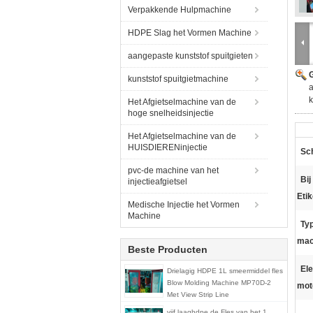
Verpakkende Hulpmachine
HDPE Slag het Vormen Machine
aangepaste kunststof spuitgieten
G
kunststof spuitgietmachine
a
Het Afgietselmachine van de
hoge snelheidsinjectie
Het Afgietselmachine van de
HUISDIERENinjectie
Sc
pvc-de machine van het
Bij
injectieafgietsel
Etik
Medische Injectie het Vormen
Machine
Ty
mac
Beste Producten
Ele
Drielagig HDPE 1L smeermiddel fles
Blow Molding Machine MP70D-2
mot
Met View Strip Line
vijf laaghdpe de Fles van het 1