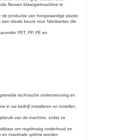
astic flessen blaasgietmachine te
de productie van hoogwaardige plastic
t een ideale keuze voor fabrikanten die
aronder PET, PP, PE en
tgebreide technische ondersteuning en
e in uw bedrijf installeren en instellen,
t gebruik van de machine, zodat ze
chikbaar om regelmatig onderhoud en
den en maximale uptime worden