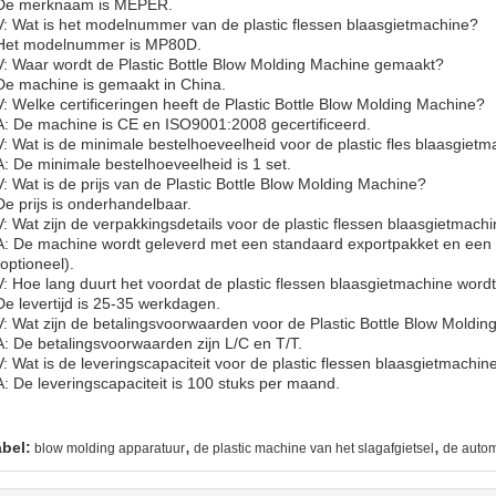
De merknaam is MEPER.
V: Wat is het modelnummer van de plastic flessen blaasgietmachine?
Het modelnummer is MP80D.
V: Waar wordt de Plastic Bottle Blow Molding Machine gemaakt?
De machine is gemaakt in China.
V: Welke certificeringen heeft de Plastic Bottle Blow Molding Machine?
A: De machine is CE en ISO9001:2008 gecertificeerd.
V: Wat is de minimale bestelhoeveelheid voor de plastic fles blaasgiet
A: De minimale bestelhoeveelheid is 1 set.
V: Wat is de prijs van de Plastic Bottle Blow Molding Machine?
De prijs is onderhandelbaar.
V: Wat zijn de verpakkingsdetails voor de plastic flessen blaasgietmach
A: De machine wordt geleverd met een standaard exportpakket en een h
(optioneel).
V: Hoe lang duurt het voordat de plastic flessen blaasgietmachine word
De levertijd is 25-35 werkdagen.
V: Wat zijn de betalingsvoorwaarden voor de Plastic Bottle Blow Moldi
A: De betalingsvoorwaarden zijn L/C en T/T.
V: Wat is de leveringscapaciteit voor de plastic flessen blaasgietmachin
A: De leveringscapaciteit is 100 stuks per maand.
,
,
abel:
blow molding apparatuur
de plastic machine van het slagafgietsel
de autom