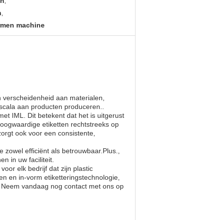
en
,
n
,
ormen machine
n verscheidenheid aan materialen,
scala aan producten produceren..
et IML. Dit betekent dat het is uitgerust
hoogwaardige etiketten rechtstreeks op
zorgt ook voor een consistente,
zowel efficiënt als betrouwbaar.Plus.,
 in uw faciliteit.
oor elk bedrijf dat zijn plastic
en en in-vorm etiketteringstechnologie,
n. Neem vandaag nog contact met ons op