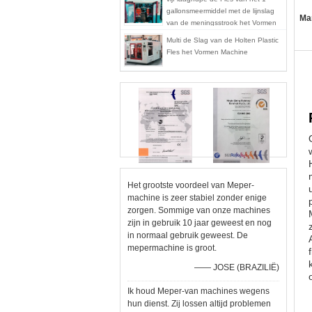
gallonsmeermiddel met de lijnslag
Ma
van de meningsstrook het Vormen
Machine mp70d-1
Multi de Slag van de Holten Plastic
Fles het Vormen Machine
Het grootste voordeel van Meper-
machine is zeer stabiel zonder enige
zorgen. Sommige van onze machines
zijn in gebruik 10 jaar geweest en nog
in normaal gebruik geweest. De
mepermachine is groot.
—— JOSE (BRAZILIË)
Ik houd Meper-van machines wegens
hun dienst. Zij lossen altijd problemen