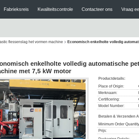
Fabrieksreis
Kwaliteitscontrole
Contacteer ons
Vraag ee
astic flessenslag het vormen machine
Economisch enkelholte volledig automat
onomisch enkelholte volledig automatische pe
chine met 7,5 kW motor
Productdetails:
Place of Origin:
Merknaam:
Certificering:
Model Number:
Betalen & Verzenden 
Minimum Order Quantity
Prijs: