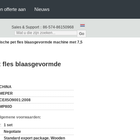
n offerte aan
Nieuws
Sales & Support：
86-574-86150968
Go
ische pet fles blaasgevormde machine met 7,5
t fles blaasgevormde
CHINA
MEPER
CE/ISO9001:2008
MP80D
Algemene voorwaarden:
:
1 set
Negotiate
Standard export package. Wooden