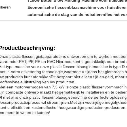
7.5KW Bottel Blow Molding Machine voor huisdier
Economische flessenblaasmachine voor huisdiere
rkeren:
automatische de slag van de huisdierenfles het v
Productbeschrijving:
Onze plastic flessen gietapparatuur is ontworpen om te werken met ee
waaronder PET, PP, PE en PVC.Hiermee kunt u gemakkelijk een breed 
Het type machine voor onze plastic flessen blaasgietmachine is type D m
met in-vorm etikettering technologie,waarmee u tijdens het gietproces 
uw producten kunt afdrukkenDit bespaart niet alleen tijd en geld, maar 
professionele uitstraling van uw producten.
Met een motorvermogen van 7,5 kW is onze plastic flessenvormmachine 
zijn compacte ontwerp maakt het gemakkelijk te installeren en te bedienen
Al met al is onze plastic flessen blaasgietmachine de perfecte oplossing v
flessenproductieproces wil stroomlijnen.Met zijn veelzijdige mogelijkhed
kunt u efficiënt en kosteneffectief hoogwaardige producten producere
om meer te weten te komen!