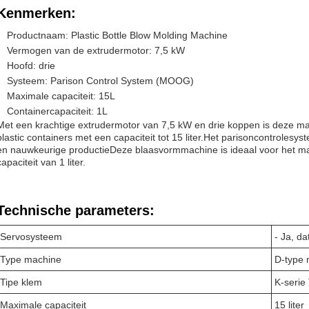
Kenmerken:
Productnaam: Plastic Bottle Blow Molding Machine
Vermogen van de extrudermotor: 7,5 kW
Hoofd: drie
Systeem: Parison Control System (MOOG)
Maximale capaciteit: 15L
Containercapaciteit: 1L
Met een krachtige extrudermotor van 7,5 kW en drie koppen is deze m
plastic containers met een capaciteit tot 15 liter.Het parisoncontrole
en nauwkeurige productieDeze blaasvormmachine is ideaal voor het ma
capaciteit van 1 liter.
Technische parameters:
Servosysteem
- Ja, da
Type machine
D-type 
Tipe klem
K-serie
Maximale capaciteit
15 liter