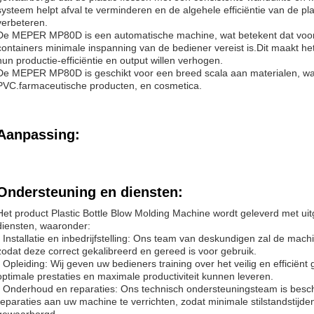
systeem helpt afval te verminderen en de algehele efficiëntie van de pl
verbeteren.
De MEPER MP80D is een automatische machine, wat betekent dat voor 
containers minimale inspanning van de bediener vereist is.Dit maakt he
hun productie-efficiëntie en output willen verhogen.
De MEPER MP80D is geschikt voor een breed scala aan materialen, wa
PVC.farmaceutische producten, en cosmetica.
Aanpassing:
Ondersteuning en diensten:
Het product Plastic Bottle Blow Molding Machine wordt geleverd met ui
diensten, waaronder:
- Installatie en inbedrijfstelling: Ons team van deskundigen zal de machin
zodat deze correct gekalibreerd en gereed is voor gebruik.
- Opleiding: Wij geven uw bedieners training over het veilig en efficiën
optimale prestaties en maximale productiviteit kunnen leveren.
- Onderhoud en reparaties: Ons technisch ondersteuningsteam is bes
reparaties aan uw machine te verrichten, zodat minimale stilstandstij