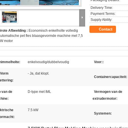
Packaging Details:
Delivery Time:
Payment Terms:
Supply Ability:
Contact
rote Afbeelding :
Economisch enkelholte volledig
utomatische pet fles blaasgevormde machine met 7,5
kW motor
himmelholte:
enkelvoudig/dubbelvoudig
Voor::
 Vorm
- Ja, dat klopt.
Containercapaciteit:
ettering:
p van de
D-type met IML
Vermogen van de
hine:
extrudermotor:
ktrische
7.5 kW
Systemen:
ormacht: