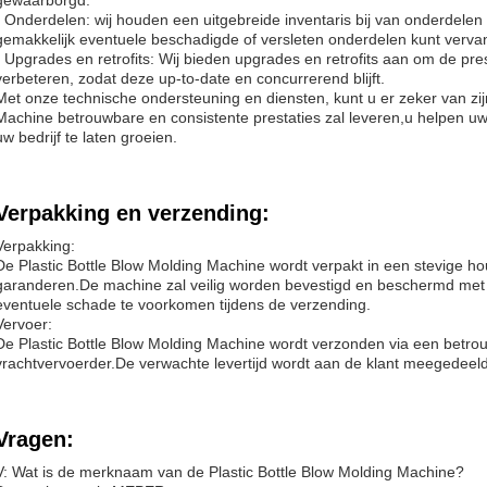
gewaarborgd.
- Onderdelen: wij houden een uitgebreide inventaris bij van onderdelen
gemakkelijk eventuele beschadigde of versleten onderdelen kunt verva
- Upgrades en retrofits: Wij bieden upgrades en retrofits aan om de pres
verbeteren, zodat deze up-to-date en concurrerend blijft.
Met onze technische ondersteuning en diensten, kunt u er zeker van zij
Machine betrouwbare en consistente prestaties zal leveren,u helpen uw
uw bedrijf te laten groeien.
Verpakking en verzending:
Verpakking:
De Plastic Bottle Blow Molding Machine wordt verpakt in een stevige hou
garanderen.De machine zal veilig worden bevestigd en beschermd met
eventuele schade te voorkomen tijdens de verzending.
Vervoer:
De Plastic Bottle Blow Molding Machine wordt verzonden via een betr
vrachtvervoerder.De verwachte levertijd wordt aan de klant meegedeeld 
Vragen:
V: Wat is de merknaam van de Plastic Bottle Blow Molding Machine?