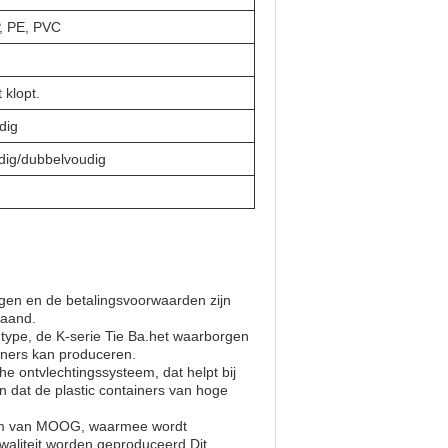
, PE, PVC
t klopt.
dig
ig/dubbelvoudig
en en de betalingsvoorwaarden zijn
maand.
ype, de K-serie Tie Ba.het waarborgen
ainers kan produceren.
 ontvlechtingssysteem, dat helpt bij
en dat de plastic containers van hoge
em van MOOG, waarmee wordt
waliteit worden geproduceerd.Dit