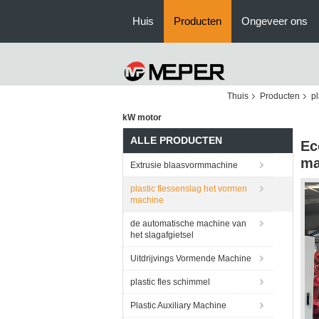
Huis
Producten
Ongeveer ons
Thuis
Producten
pl
kW motor
ALLE PRODUCTEN
Ec
ma
Extrusie blaasvormmachine
plastic flessenslag het vormen
machine
de automatische machine van
het slagafgietsel
Uitdrijvings Vormende Machine
plastic fles schimmel
Plastic Auxiliary Machine