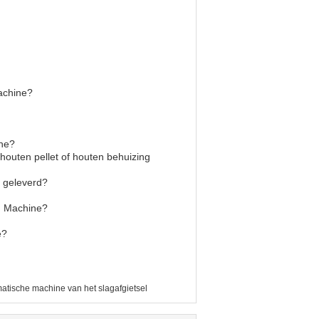
machine?
ine?
outen pellet of houten behuizing
t geleverd?
ng Machine?
e?
atische machine van het slagafgietsel