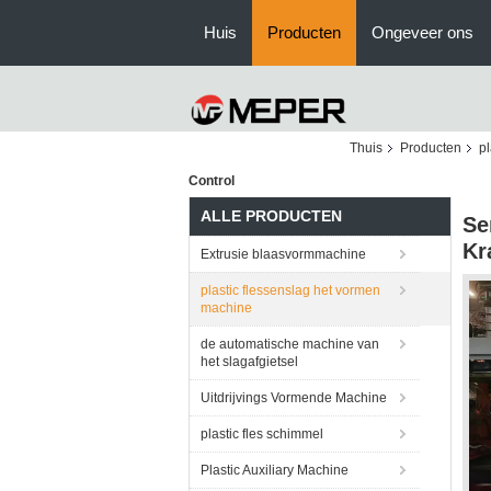
Huis
Producten
Ongeveer ons
Thuis
Producten
pl
Control
ALLE PRODUCTEN
Se
Kr
Extrusie blaasvormmachine
plastic flessenslag het vormen
machine
de automatische machine van
het slagafgietsel
Uitdrijvings Vormende Machine
plastic fles schimmel
Plastic Auxiliary Machine