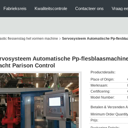
Fabrieksreis
Kwaliteitscontrole
Contacteer ons
Vraag ee
astic flessenslag het vormen machine
Servosysteem Automatische Pp-flesbla
rvosysteem Automatische Pp-flesblaasmachin
acht Parison Control
Productdetails:
Place of Origin:
Merknaam:
Certificering:
Model Number:
Betalen & Verzenden 
Minimum Order Quantity
Prijs: