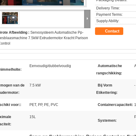
Packaging Details:
Delivery Time:
Payment Terms:
Supply Ability:
Contact
rote Afbeelding :
Servosysteem Automatische Pp-
lesblaasmachine 7.5kW Extrudermotor Kracht Parison
ontrol
Eenvoudig/dubbelvoudig
Automatische
himmelholte:
rangschikking:
rmogen van de
7.5 kW
Bij Vorm
-
rudermotor:
Etikettering:
chikt voor::
PET, PP, PE, PVC
Containercapaciteit:
1
ximale
15L
Systemen:
citeit: