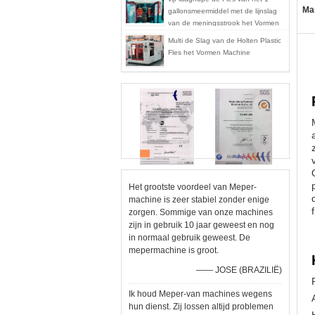
Ma
gallonsmeermiddel met de lijnslag
van de meningsstrook het Vormen
Machine mp70d-1
Multi de Slag van de Holten Plastic
Fles het Vormen Machine
Het grootste voordeel van Meper-
machine is zeer stabiel zonder enige
zorgen. Sommige van onze machines
zijn in gebruik 10 jaar geweest en nog
in normaal gebruik geweest. De
mepermachine is groot.
—— JOSE (BRAZILIË)
Ik houd Meper-van machines wegens
hun dienst. Zij lossen altijd problemen