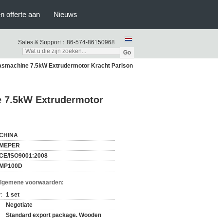
n offerte aan
Nieuws
Sales & Support：
86-574-86150968
Go
asmachine 7.5kW Extrudermotor Kracht Parison
e 7.5kW Extrudermotor
CHINA
MEPER
CE/ISO9001:2008
MP100D
Algemene voorwaarden:
:
1 set
Negotiate
Standard export package. Wooden