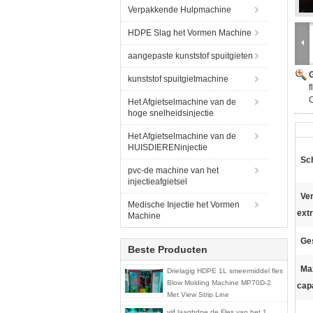
Verpakkende Hulpmachine
HDPE Slag het Vormen Machine
aangepaste kunststof spuitgieten
G
kunststof spuitgietmachine
f
C
Het Afgietselmachine van de
hoge snelheidsinjectie
Het Afgietselmachine van de
HUISDIERENinjectie
Sc
pvc-de machine van het
injectieafgietsel
Ve
Medische Injectie het Vormen
ext
Machine
Ges
Beste Producten
Ma
Drielagig HDPE 1L smeermiddel fles
Blow Molding Machine MP70D-2
capa
Met View Strip Line
vijf laaghdpe de Fles van het 1