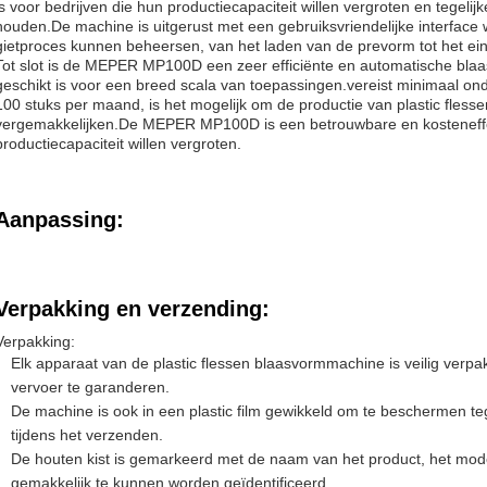
is voor bedrijven die hun productiecapaciteit willen vergroten en tegelijk
houden.De machine is uitgerust met een gebruiksvriendelijke interfac
gietproces kunnen beheersen, van het laden van de prevorm tot het ei
Tot slot is de MEPER MP100D een zeer efficiënte en automatische blaas
geschikt is voor een breed scala van toepassingen.vereist minimaal on
100 stuks per maand, is het mogelijk om de productie van plastic flesse
vergemakkelijken.De MEPER MP100D is een betrouwbare en kosteneffec
productiecapaciteit willen vergroten.
Aanpassing:
Verpakking en verzending:
Verpakking:
Elk apparaat van de plastic flessen blaasvormmachine is veilig verpak
vervoer te garanderen.
De machine is ook in een plastic film gewikkeld om te beschermen 
tijdens het verzenden.
De houten kist is gemarkeerd met de naam van het product, het 
gemakkelijk te kunnen worden geïdentificeerd.