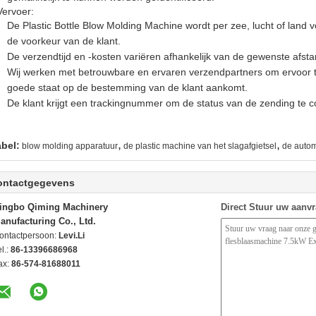
Vervoer:
De Plastic Bottle Blow Molding Machine wordt per zee, lucht of land v
de voorkeur van de klant.
De verzendtijd en -kosten variëren afhankelijk van de gewenste afsta
Wij werken met betrouwbare en ervaren verzendpartners om ervoor te
goede staat op de bestemming van de klant aankomt.
De klant krijgt een trackingnummer om de status van de zending te c
,
,
abel:
blow molding apparatuur
de plastic machine van het slagafgietsel
de autom
ontactgegevens
ingbo Qiming Machinery
Direct Stuur uw aanv
anufacturing Co., Ltd.
ontactpersoon:
Levi.Li
l.:
86-13396686968
ax:
86-574-81688011