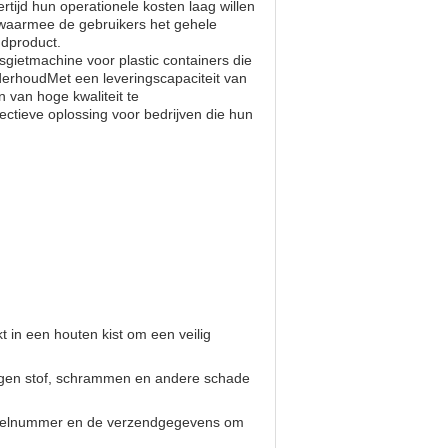
ertijd hun operationele kosten laag willen
e waarmee de gebruikers het gehele
ndproduct.
gietmachine voor plastic containers die
derhoudMet een leveringscapaciteit van
n van hoge kwaliteit te
tieve oplossing voor bedrijven die hun
t in een houten kist om een veilig
tegen stof, schrammen en andere schade
modelnummer en de verzendgegevens om