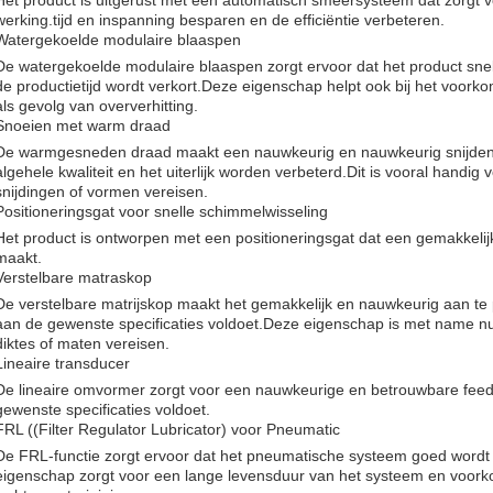
Het product is uitgerust met een automatisch smeersysteem dat zorgt
werking.tijd en inspanning besparen en de efficiëntie verbeteren.
Watergekoelde modulaire blaaspen
De watergekoelde modulaire blaaspen zorgt ervoor dat het product snel
de productietijd wordt verkort.Deze eigenschap helpt ook bij het voor
als gevolg van oververhitting.
Snoeien met warm draad
De warmgesneden draad maakt een nauwkeurig en nauwkeurig snijden 
algehele kwaliteit en het uiterlijk worden verbeterd.Dit is vooral handig
snijdingen of vormen vereisen.
Positioneringsgat voor snelle schimmelwisseling
Het product is ontworpen met een positioneringsgat dat een gemakkelij
maakt.
Verstelbare matraskop
De verstelbare matrijskop maakt het gemakkelijk en nauwkeurig aan te 
aan de gewenste specificaties voldoet.Deze eigenschap is met name nut
diktes of maten vereisen.
Lineaire transducer
De lineaire omvormer zorgt voor een nauwkeurige en betrouwbare feed
gewenste specificaties voldoet.
FRL ((Filter Regulator Lubricator) voor Pneumatic
De FRL-functie zorgt ervoor dat het pneumatische systeem goed wordt
eigenschap zorgt voor een lange levensduur van het systeem en voorko