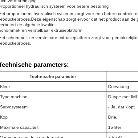
luchtverontreiniging.
Proportioneel hydraulisch systeem voor betere besturing
Het proportioneel hydraulisch systeem zorgt voor een betere controle en
productieproces.Deze eigenschap zorgt ervoor dat het product aan de g
verbetert de algehele kwaliteit.
Schommel- en verstelbaar extrusieplatform
Het schommel- en verstelbare extrusieplatform zorgt voor gemakkelijke
productieproces.
Technische parameters:
Technische parameter
Kleur
Drievoudig
Type machine
D-type met IM
Servosysteem
- Ja, dat klopt.
Kop
Drie.
Maximale capaciteit
15 liter
Vermogen van de extrudermotor
7.5 kW