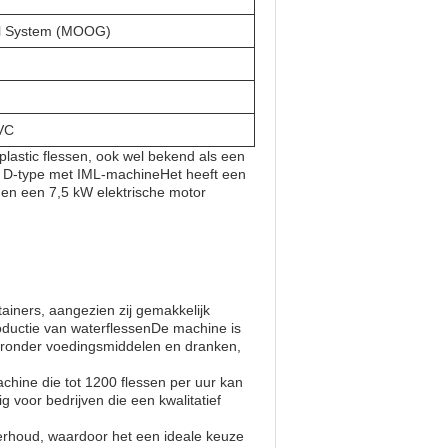
ol System (MOOG)
PVC
lastic flessen, ook wel bekend als een
n D-type met IML-machineHet heeft een
en een 7,5 kW elektrische motor
iners, aangezien zij gemakkelijk
oductie van waterflessenDe machine is
waaronder voedingsmiddelen en dranken,
hine die tot 1200 flessen per uur kan
g voor bedrijven die een kwalitatief
rhoud, waardoor het een ideale keuze