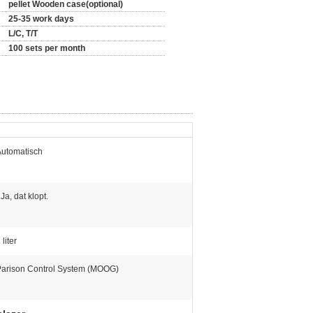
pellet Wooden case(optional)
25-35 work days
L/C, T/T
100 sets per month
Automatisch
 Ja, dat klopt.
 liter
Parison Control System (MOOG)