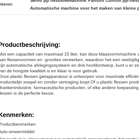
Servo pp flesblowmachine
Parison Control pp-fles
,
rkeren:
Automatische machine voor het maken van kleine p
Productbeschrijving:
Met een capaciteit van maximaal 15 liter, kan deze blaasvormmachine v
aan flessenvormen en -groottes verwerken, waardoor het een veelzijdige
zijn automatische afvlegingssysteem en drie hoofdontwerp, kunt u er ze
van de hoogste kwaliteit is en klaar is voor gebruik.
Onze plastic flessen gietapparatuur is ontworpen voor maximale efficië
productielijn soepel en zonder vertraging loopt.Of u plastic flessen pro
drankenindustrie, farmaceutische producten, of elke andere toepassing,
flessen is de perfecte keuze.
Kenmerken:
Productkenmerken
Auto-smeermiddel