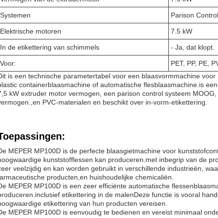
Systemen
Parison Contr
Elektrische motoren
7.5 kW
In de etikettering van schimmels
- Ja, dat klopt.
Voor:
PET, PP, PE, 
Dit is een technische parametertabel voor een blaasvormmachine voor p
plastic containerblaasmachine of automatische flesblaasmachine.is ee
7,5 kW extruder motor vermogen, een parison control systeem MOOG, 
vermogen.,en PVC-materialen en beschikt over in-vorm-etikettering.
Toepassingen:
De MEPER MP100D is de perfecte blaasgietmachine voor kunststofconta
hoogwaardige kunststofflessen kan produceren.met inbegrip van de pr
zeer veelzijdig en kan worden gebruikt in verschillende industrieën, 
farmaceutische producten,en huishoudelijke chemicaliën.
De MEPER MP100D is een zeer efficiënte automatische flessenblaasmac
produceren.inclusief etikettering in de malenDeze functie is vooral handi
hoogwaardige etikettering van hun producten vereisen.
De MEPER MP100D is eenvoudig te bedienen en vereist minimaal onde