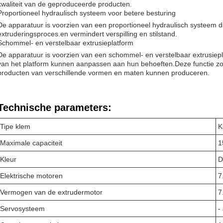
kwaliteit van de geproduceerde producten.
Proportioneel hydraulisch systeem voor betere besturing
De apparatuur is voorzien van een proportioneel hydraulisch systeem da
extruderingsproces.en vermindert verspilling en stilstand.
Schommel- en verstelbaar extrusieplatform
De apparatuur is voorzien van een schommel- en verstelbaar extrusie
van het platform kunnen aanpassen aan hun behoeften.Deze functie zor
producten van verschillende vormen en maten kunnen produceren.
Technische parameters:
Tipe klem
K
Maximale capaciteit
1
Kleur
D
Elektrische motoren
7
Vermogen van de extrudermotor
7
Servosysteem
-