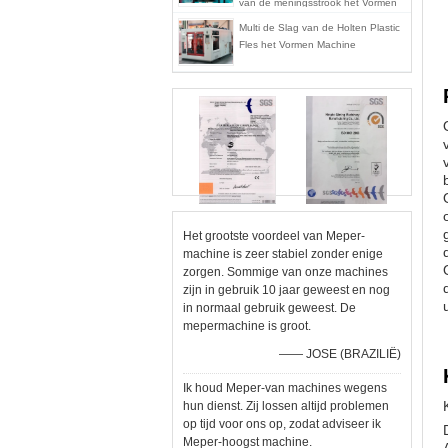
van de meningsstrook het Vormen
Machine mp70d-1
Multi de Slag van de Holten Plastic
Fles het Vormen Machine
Het grootste voordeel van Meper-
machine is zeer stabiel zonder enige
zorgen. Sommige van onze machines
zijn in gebruik 10 jaar geweest en nog
in normaal gebruik geweest. De
mepermachine is groot.
—— JOSE (BRAZILIË)
Ik houd Meper-van machines wegens
hun dienst. Zij lossen altijd problemen
op tijd voor ons op, zodat adviseer ik
Meper-hoogst machine.