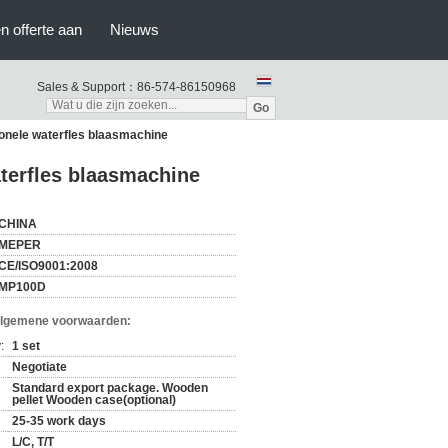
n offerte aan
Nieuws
Sales & Support：
86-574-86150968
Go
ionele waterfles blaasmachine
aterfles blaasmachine
CHINA
MEPER
CE/ISO9001:2008
MP100D
Algemene voorwaarden:
:
1 set
Negotiate
Standard export package. Wooden
pellet Wooden case(optional)
25-35 work days
L/C, T/T