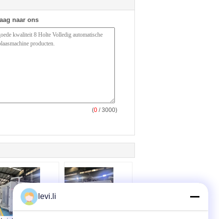
raag naar ons
(
0
/ 3000)
levi.li