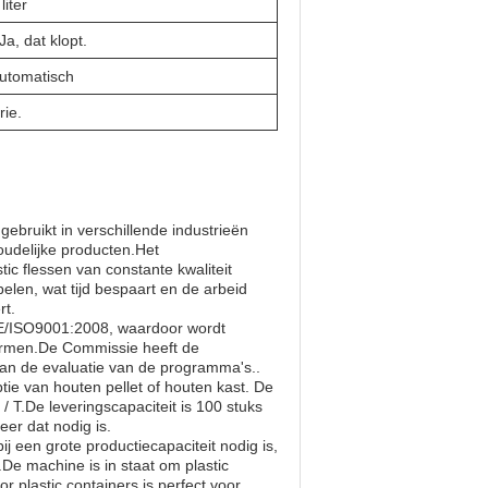
liter
 Ja, dat klopt.
utomatisch
rie.
ebruikt in verschillende industrieën
oudelijke producten.Het
c flessen van constante kwaliteit
elen, wat tijd bespaart en de arbeid
rt.
CE/ISO9001:2008, waardoor wordt
normen.De Commissie heeft de
van de evaluatie van de programma's..
ie van houten pellet of houten kast. De
/ T.De leveringscapaciteit is 100 stuks
er dat nodig is.
 een grote productiecapaciteit nodig is,
n.De machine is in staat om plastic
 plastic containers is perfect voor