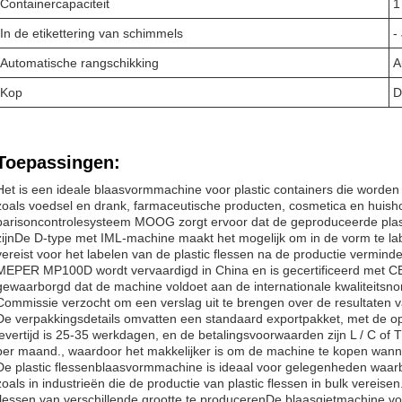
Containercapaciteit
1 
In de etikettering van schimmels
-
Automatische rangschikking
A
Kop
D
Toepassingen:
Het is een ideale blaasvormmachine voor plastic containers die worden g
zoals voedsel en drank, farmaceutische producten, cosmetica en huish
parisoncontrolesysteem MOOG zorgt ervoor dat de geproduceerde plasti
zijnDe D-type met IML-machine maakt het mogelijk om in de vorm te lab
vereist voor het labelen van de plastic flessen na de productie verminde
MEPER MP100D wordt vervaardigd in China en is gecertificeerd met 
gewaarborgd dat de machine voldoet aan de internationale kwaliteits
Commissie verzocht om een verslag uit te brengen over de resultaten 
De verpakkingsdetails omvatten een standaard exportpakket, met de opt
levertijd is 25-35 werkdagen, en de betalingsvoorwaarden zijn L / C of T 
per maand., waardoor het makkelijker is om de machine te kopen wanne
De plastic flessenblaasvormmachine is ideaal voor gelegenheden waarbij
zoals in industrieën die de productie van plastic flessen in bulk vereise
flessen van verschillende grootte te producerenDe blaasgietmachine voor