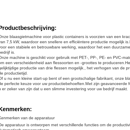
Productbeschrijving:
Onze blaasgietmachine voor plastic containers is voorzien van een kr
van 7,5 kW, waardoor een snellere en efficiëntere productie mogelijk i
voor een stabiele en betrouwbare werking, waardoor het een duurzame 
bedrijf is.
Onze machine is geschikt voor gebruik met PET-, PP-, PE- en PVC-materia
om een verscheidenheid aan flessoorten en -groottes te produceren.H
gelijktijdige productie van drie flessen mogelijk., het verhogen van de p
de productietijd.
Of u nu een kleine start-up bent of een grootschalige fabrikant, onze bl
de perfecte keuze voor uw productiebehoeften.Met zijn geavanceerde fu
u er zeker van zijn dat u een slimme investering voor uw bedrijf maakt.
Kenmerken:
Kenmerken van de apparatuur
De apparatuur is ontworpen met verschillende functies om de productivit