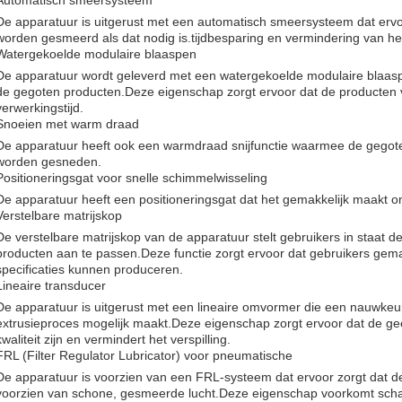
Automatisch smeersysteem
De apparatuur is uitgerust met een automatisch smeersysteem dat erv
worden gesmeerd als dat nodig is.tijdbesparing en vermindering van het
Watergekoelde modulaire blaaspen
De apparatuur wordt geleverd met een watergekoelde modulaire blaaspe
de gegoten producten.Deze eigenschap zorgt ervoor dat de producten va
verwerkingstijd.
Snoeien met warm draad
De apparatuur heeft ook een warmdraad snijfunctie waarmee de gego
worden gesneden.
Positioneringsgat voor snelle schimmelwisseling
De apparatuur heeft een positioneringsgat dat het gemakkelijk maakt o
Verstelbare matrijskop
De verstelbare matrijskop van de apparatuur stelt gebruikers in staat 
producten aan te passen.Deze functie zorgt ervoor dat gebruikers gema
specificaties kunnen produceren.
Lineaire transducer
De apparatuur is uitgerust met een lineaire omvormer die een nauwkeur
extrusieproces mogelijk maakt.Deze eigenschap zorgt ervoor dat de g
kwaliteit zijn en vermindert het verspilling.
FRL (Filter Regulator Lubricator) voor pneumatische
De apparatuur is voorzien van een FRL-systeem dat ervoor zorgt dat
voorzien van schone, gesmeerde lucht.Deze eigenschap voorkomt scha