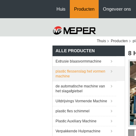
Huis
Producten
Ongeveer ons
Thuis
Producten
pl
ALLE PRODUCTEN
8 
Extrusie blaasvormmachine
plastic flessenslag het vormen
machine
de automatische machine van
het slagafgietsel
Uitdrijvings Vormende Machine
plastic fles schimmel
Plastic Auxiliary Machine
Verpakkende Hulpmachine