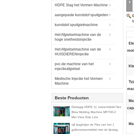
HDPE Slag het Vormen Machine
aangepaste kunststof spuitgieten
G
f
kunststof spuitgietmachine
Het Afgietselmachine van de
hoge snelheidsinjectie
Ele
Het Afgietselmachine van de
mot
HUISDIERENinjectie
pvc-de machine van het
Kle
injectieafgietsel
Medische Injectie het Vormen
Ty
Machine
mac
Beste Producten
Ma
Drielagig HDPE 1L smeermiddel fles
capa
Blow Molding Machine MP70D-2
Met View Strip Line
Ma
vijf laaghdpe de Fles van het 1
gallonsmeermiddel met de lijnslag