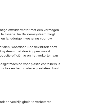
achtige extrudermotor met een vermogen
s.De K-serie Tie Ba klemsysteem zorgt
en langdurige investering voor uw
len, waardoor u de flexibiliteit heeft
et systeem met drie koppen maakt
roductie-efficiëntie en het verkorten van
aasgietmachine voor plastic containers is
ncties en betrouwbare prestaties, kunt
eit en veelzijdigheid te verbeteren.