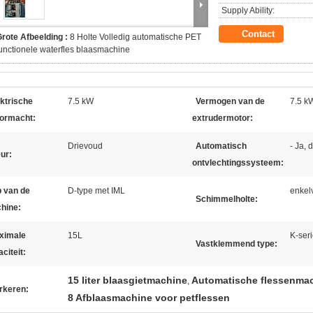
Supply Ability:
Contact
rote Afbeelding :
8 Holte Volledig automatische PET
unctionele waterfles blaasmachine
ktrische
7.5 kW
Vermogen van de
7.5 k
ormacht:
extrudermotor:
Drievoud
Automatisch
- Ja, d
ur:
ontvlechtingssysteem:
p van de
D-type met IML
enkel
Schimmelholte:
hine:
ximale
15L
K-seri
Vastklemmend type:
citeit:
15 liter blaasgietmachine
Automatische flessenmac
,
rkeren:
8 Afblaasmachine voor petflessen