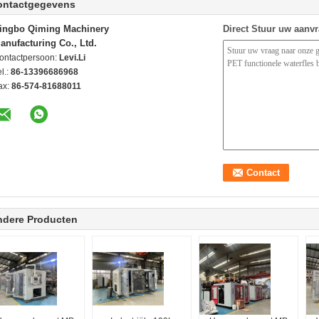
ontactgegevens
ingbo Qiming Machinery
Direct Stuur uw aanv
anufacturing Co., Ltd.
ontactpersoon:
Levi.Li
l.:
86-13396686968
ax:
86-574-81688011
ndere Producten