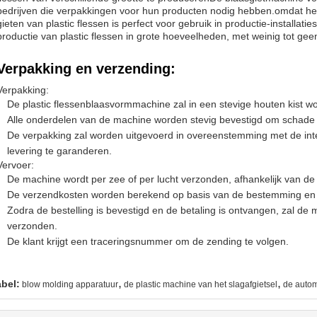
bedrijven die verpakkingen voor hun producten nodig hebben.omdat het k
gieten van plastic flessen is perfect voor gebruik in productie-installat
productie van plastic flessen in grote hoeveelheden, met weinig tot geen
Verpakking en verzending:
Verpakking:
De plastic flessenblaasvormmachine zal in een stevige houten kist w
Alle onderdelen van de machine worden stevig bevestigd om schade 
De verpakking zal worden uitgevoerd in overeenstemming met de int
levering te garanderen.
Vervoer:
De machine wordt per zee of per lucht verzonden, afhankelijk van de
De verzendkosten worden berekend op basis van de bestemming en d
Zodra de bestelling is bevestigd en de betaling is ontvangen, zal d
verzonden.
De klant krijgt een traceringsnummer om de zending te volgen.
,
,
abel:
blow molding apparatuur
de plastic machine van het slagafgietsel
de autom