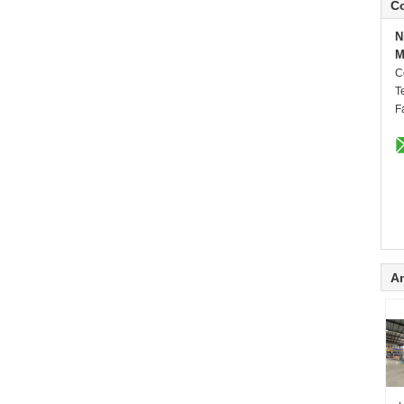
C
N
M
C
Te
F
A