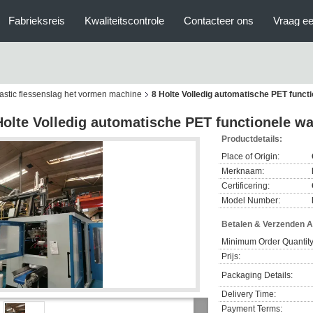
Fabrieksreis
Kwaliteitscontrole
Contacteer ons
Vraag ee
astic flessenslag het vormen machine
8 Holte Volledig automatische PET funct
Holte Volledig automatische PET functionele w
Productdetails:
Place of Origin:
Merknaam:
Certificering:
Model Number:
Betalen & Verzenden 
Minimum Order Quantity
Prijs:
Packaging Details:
Delivery Time:
Payment Terms: