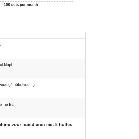
100 sets per month
W
at klopt.
voudig/dubbelvoudig
e Tie Ba
hine voor huisdieren met 8 holtes
,