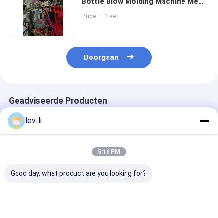
Bottle Blow Molding Machine Met
Auto Defleshing
Price： 1 set
Doorgaan
Geadviseerde Producten
levi.li
5:16 PM
Good day, what product are you looking for?
Hoogrendement MP
Industriële 100L
Hoogrendeme
Blazermachine voor
blaasgietmachine
Blazermachine
flessen van 5 ml -
voor holle PE/PP-
flessen van 5 m
100 l
producten
100 l