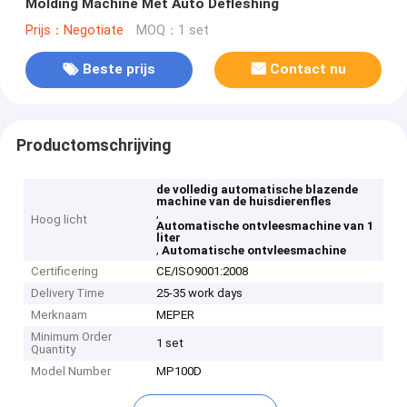
Molding Machine Met Auto Defleshing
Prijs：Negotiate
MOQ：1 set
Beste prijs
Contact nu
Productomschrijving
de volledig automatische blazende
machine van de huisdierenfles
,
Hoog licht
Automatische ontvleesmachine van 1
liter
,
Automatische ontvleesmachine
Certificering
CE/ISO9001:2008
Delivery Time
25-35 work days
Merknaam
MEPER
Minimum Order
1 set
Quantity
Model Number
MP100D