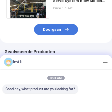
Servo System Blow Molding
Machine voor 15L D type
Price： 1 set
IML drankfles
Doorgaan
Geadviseerde Producten
levi.li
8:31 AM
Good day, what product are you looking for?
Hoogrendement MP
Industriële 100L
Hoogrendeme
Blazermachine voor
blaasgietmachine
Blazermachine
flessen van 5 ml -
voor holle PE/PP-
flessen van 5 m
100 l
producten
100 l