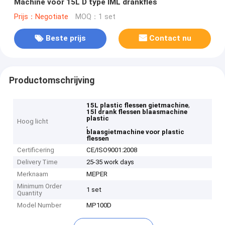
Machine voor 15L D type IML drankfles
Prijs：Negotiate
MOQ：1 set
Beste prijs
Contact nu
Productomschrijving
,
15L plastic flessen gietmachine
15l drank flessen blaasmachine
plastic
Hoog licht
,
blaasgietmachine voor plastic
flessen
Certificering
CE/ISO9001:2008
Delivery Time
25-35 work days
Merknaam
MEPER
Minimum Order
1 set
Quantity
Model Number
MP100D