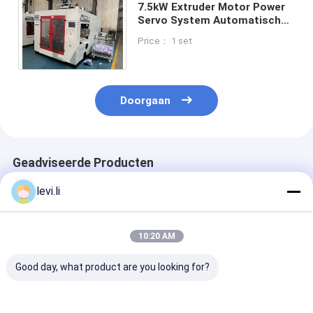
7.5kW Extruder Motor Power
Servo System Automatische
flesblaasmachine voor
Price： 1 set
nauwkeurige flesvormen
Doorgaan
Geadviseerde Producten
levi.li
10:20 AM
Good day, what product are you looking for?
Hoogrendement MP
Industriële 100L
Hoogrendeme
Blazermachine voor
blaasgietmachine
Blazermachine