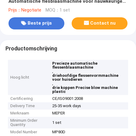
Automatische flesblaasmachine voor nauwkeurige
flesvormen
Prijs：Negotiate
MOQ：1 set
Beste prijs
Contact nu
Productomschrijving
Precieze automatische
flessenblaasmachine
,
driehoofdige flessenvormmachine
Hoog licht
voor huisdieren
,
drie koppen Precise blow machine
plastic
Certificering
CE/ISO9001:2008
Delivery Time
25-35 work days
Merknaam
MEPER
Minimum Order
1 set
Quantity
Model Number
MP80D