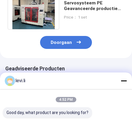
Servosysteem PE
Geavanceerde productie
MP80D blaasmachine voor
Price： 1 set
plastic flessen
Doorgaan
Geadviseerde Producten
levi.li
4:52 PM
Good day, what product are you looking for?
Hoogrendement MP
Industriële 100L
Hoogrendeme
Blazermachine voor
blaasgietmachine
Blazermachine