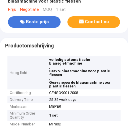
blaasmachine voor plastic flessen
Prijs：Negotiate
MOQ：1 set
Beste prijs
Contact nu
Productomschrijving
volledig automatische
blaasgietmachine
,
Servo-blaasmachine voor plastic
Hoog licht
flessen
,
Geavanceerde blaasmachine voor
plastic flessen
Certificering
CE/ISO9001:2008
Delivery Time
25-35 work days
Merknaam
MEPER
Minimum Order
1 set
Quantity
Model Number
MP80D