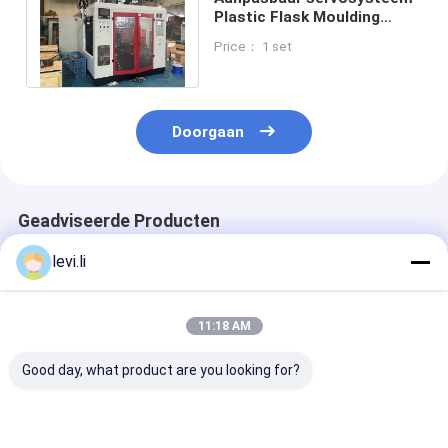
Plastic Flask Moulding
Machine Single / Double
Price： 1 set
Mould Cavity
Doorgaan
Geadviseerde Producten
levi.li
11:18 AM
Good day, what product are you looking for?
Hoogrendement MP
Industriële 100L
Hoogrendeme
Blazermachine voor
blaasgietmachine
Blazermachine
flessen van 5 ml -
voor holle PE/PP-
flessen van 5 m