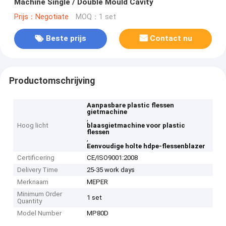
Machine Single / Double Mould Cavity
Prijs：Negotiate
MOQ：1 set
Beste prijs
Contact nu
Productomschrijving
Aanpasbare plastic flessen
gietmachine
,
Hoog licht
blaasgietmachine voor plastic
flessen
,
Eenvoudige holte hdpe-flessenblazer
Certificering
CE/ISO9001:2008
Delivery Time
25-35 work days
Merknaam
MEPER
Minimum Order
1 set
Quantity
Model Number
MP80D