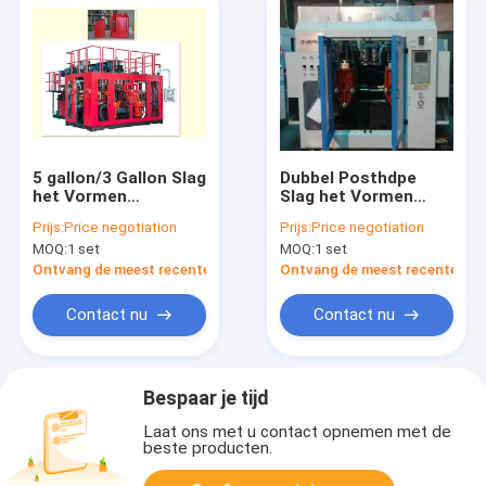
5 gallon/3 Gallon Slag
Dubbel Posthdpe
het Vormen
Slag het Vormen
Materiaal Drie Laag
Regelbaar de
Prijs:
Price negotiation
Prijs:
Price negotiation
100mm
Matrijzenhoofd van
MOQ:
1 set
MOQ:
1 set
Schroefdiameter
het Machinehoge
rendement voor Fles
Ontvang de meest recente Prijs
Ontvang de meest recente Prij
Contact nu
Contact nu
Bespaar je tijd
Laat ons met u contact opnemen met de
beste producten.