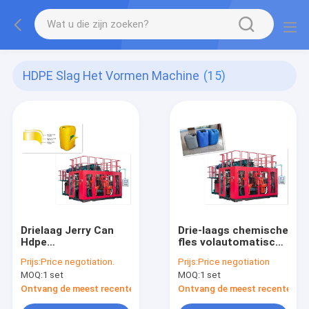
HDPE Slag Het Vormen Machine
(15)
Drielaag Jerry Can
Drie-laags chemische
Hdpe
fles volautomatische
blaasgietmachine
blaasmachine
Prijs:
Price negotiation.
Prijs:
Price negotiation
MOQ:
1 set
MOQ:
1 set
Ontvang de meest recente Prijs
Ontvang de meest recente Prij