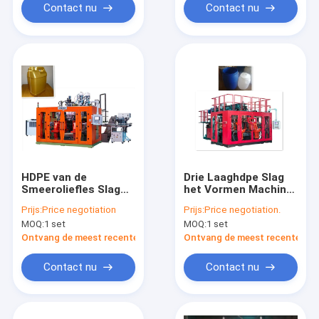
Contact nu
Contact nu
HDPE van de
Drie Laaghdpe Slag
Smeeroliefles Slag
het Vormen Machine
het Vormen Machine
20L 25L 30L
Prijs:
Price negotiation
Prijs:
Price negotiation.
MP100FD voor
MOQ:
1 set
MOQ:
1 set
Waterfles
Ontvang de meest recente Prijs
Ontvang de meest recente Prij
Contact nu
Contact nu