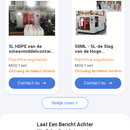
5L HDPE van de
50ML - 5L-de Slag
smeermiddelcontainer
van de Hoge
de Machine van het
snelheids Plastic
Prijs:
Price negotiation
Prijs:
Price negotiation
Slagafgietsel MP80D
Fles het Vormen
MOQ:
1 set
MOQ:
1 set
met Ce-Norm
Machinemp70d
Autosmering
Ontvang de meest recente Prijs
Ontvang de meest recente Prij
Contact nu
Contact nu
Huis
Bekijk meer
Producten
Ongeveer ons
Laat Een Bericht Achter