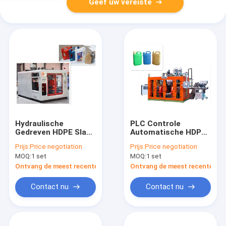
Geef uw vereiste
Hydraulische
PLC Controle
Gedreven HDPE Slag
Automatische HDPE
het Vormen Machine
Slag het Vormen
Prijs:
Price negotiation
Prijs:
Price negotiation
met Nauwkeurig
Machine Aangepaste
MOQ:
1 set
MOQ:
1 set
Elektrocontrolesysteem
Containercapaciteit
Ontvang de meest recente Prijs
Ontvang de meest recente Prij
Contact nu
Contact nu