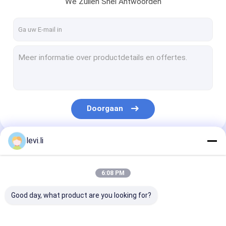
We Zullen Snel Antwoorden
Fabrieksreis
Kwaliteitscontrole
Contacteer ons
Nieuws
Verzoek om een Citaat
Doorgaan
levi.li
Extrusie blaasvormmachine
Onze Categorieën
plastic flessenslag het vormen machine
6:08 PM
de automatische machine van het slagafgietsel
Good day, what product are you looking for?
Uitdrijvings Vormende Machine