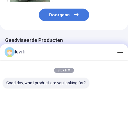
Doorgaan
Geadviseerde Producten
levi.li
3:57 PM
Good day, what product are you looking for?
MZ1200MD het
Schroefpe Plastic
Servotype Plas
Voorvormeninjectie
Injectie het Vormen
Injectie het V
van pp Plastic het
Machine Vijf
Machine MZ1
Vormen Machine
Steuntrapas voor
met NR12-No
voor Stoel met
Plastic Bakken
Beste prijs
Beste prijs
Beste pri
Druksensor