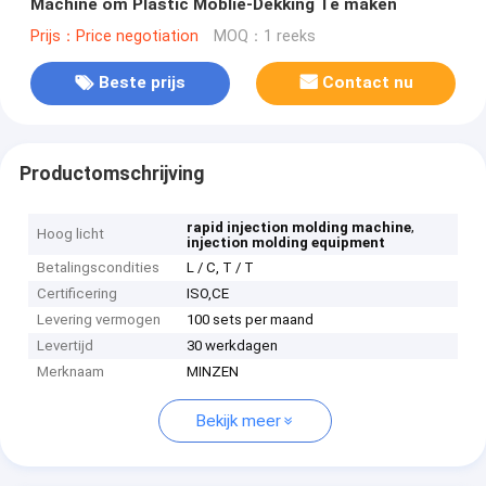
Machine om Plastic Moblie-Dekking Te maken
Prijs：Price negotiation
MOQ：1 reeks
Beste prijs
Contact nu
Productomschrijving
,
rapid injection molding machine
Hoog licht
injection molding equipment
Betalingscondities
L / C, T / T
Certificering
ISO,CE
Levering vermogen
100 sets per maand
Levertijd
30 werkdagen
Merknaam
MINZEN
Bekijk meer