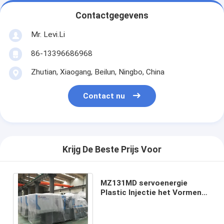
Contactgegevens
Mr. Levi.Li
86-13396686968
Zhutian, Xiaogang, Beilun, Ningbo, China
Contact nu
Krijg De Beste Prijs Voor
MZ131MD servoenergie
Plastic Injectie het Vormen
Machine om Plastic Moblie-
Dekking Te maken