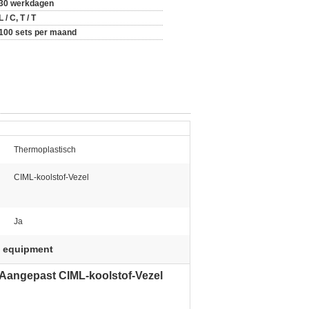
30 werkdagen
L / C, T / T
100 sets per maand
Thermoplastisch
CIML-koolstof-Vezel
Ja
g equipment
 Aangepast CIML-koolstof-Vezel