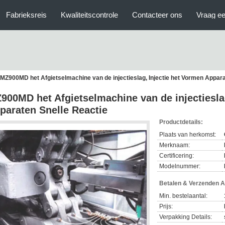
Fabrieksreis
Kwaliteitscontrole
Contacteer ons
Vraag ee
MZ900MD het Afgietselmachine van de injectieslag, Injectie het Vormen Appara
900MD het Afgietselmachine van de injectiesla
paraten Snelle Reactie
Productdetails:
Plaats van herkomst:
Merknaam:
Certificering:
Modelnummer:
Betalen & Verzenden 
Min. bestelaantal:
Prijs:
Verpakking Details: