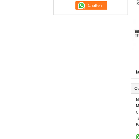
l
C
N
M
C
Te
F