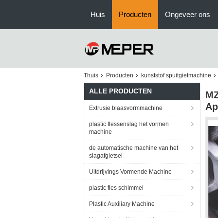
Huis
Producten
Ongeveer ons
Thuis
Producten
kunststof spuitgietmachine
ALLE PRODUCTEN
MZ
Ap
Extrusie blaasvormmachine
plastic flessenslag het vormen
machine
de automatische machine van het
slagafgietsel
Uitdrijvings Vormende Machine
plastic fles schimmel
Plastic Auxiliary Machine