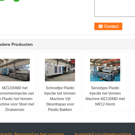
ndere Producten
MZ1200MD het
Schroefpe Plastic
Servotype Plastic
orvormeninjectie van
Injectie het Vormen
Injectie het Vormen
p Plastic het Vormen
Machine Vijf
Machine MZ130MD met
chine voor Stoel met
Steuntrapas voor
NR12-Norm
Druksensor
Plastic Bakken
plastic flessenslag het vormen
kunststof spuitgietmachine