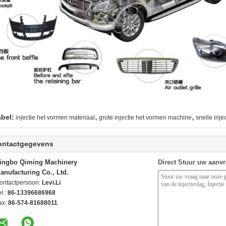
,
,
abel:
injectie het vormen materiaal
grote injectie het vormen machine
snelle inj
ontactgegevens
ingbo Qiming Machinery
Direct Stuur uw aanv
anufacturing Co., Ltd.
ontactpersoon:
Levi.Li
l.:
86-13396686968
ax:
86-574-81688011