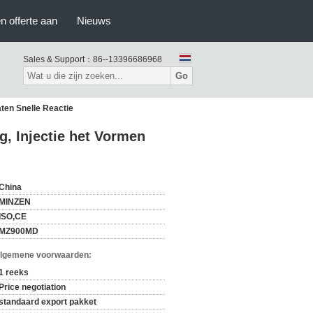
n offerte aan
Nieuws
Sales & Support：
86--13396686968
Go
ten Snelle Reactie
g, Injectie het Vormen
China
MINZEN
ISO,CE
MZ900MD
Algemene voorwaarden:
1 reeks
Price negotiation
standaard export pakket