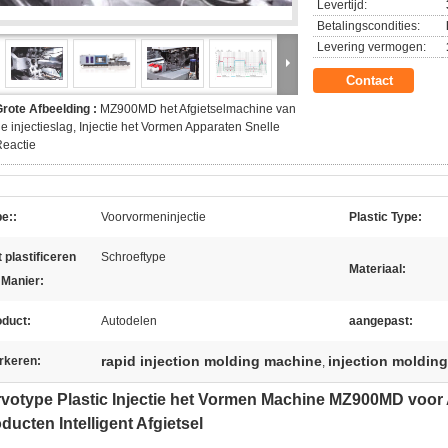
Levertijd:
Betalingscondities:
Levering vermogen:
Contact
rote Afbeelding :
MZ900MD het Afgietselmachine van
e injectieslag, Injectie het Vormen Apparaten Snelle
eactie
e::
Voorvormeninjectie
Plastic Type:
 plastificeren
Schroeftype
Materiaal:
 Manier:
oduct:
Autodelen
aangepast:
rapid injection molding machine
injection moldin
rkeren:
,
votype Plastic Injectie het Vormen Machine MZ900MD voor
ducten Intelligent Afgietsel