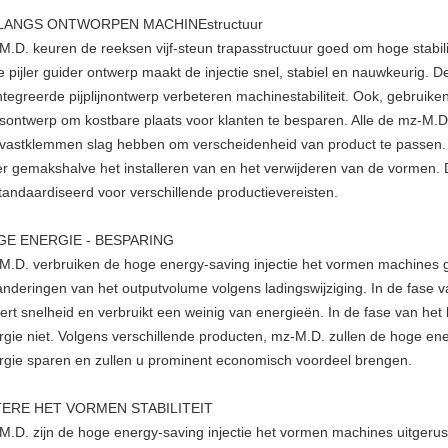
LANGS ONTWORPEN MACHINEstructuur
M.D. keuren de reeksen vijf-steun trapasstructuur goed om hoge stabilit
e pijler guider ontwerp maakt de injectie snel, stabiel en nauwkeurig.
ntegreerde pijplijnontwerp verbeteren machinestabiliteit. Ook, gebruik
sontwerp om kostbare plaats voor klanten te besparen. Alle de mz-M.D
 vastklemmen slag hebben om verscheidenheid van product te passen. 
r gemakshalve het installeren van en het verwijderen van de vormen. D
tandaardiseerd voor verschillende productievereisten.
E ENERGIE - BESPARING
M.D. verbruiken de hoge energy-saving injectie het vormen machines g
anderingen van het outputvolume volgens ladingswijziging. In de fase 
eert snelheid en verbruikt een weinig van energieën. In de fase van het
rgie niet. Volgens verschillende producten, mz-M.D. zullen de hoge en
rgie sparen en zullen u prominent economisch voordeel brengen.
ERE HET VORMEN STABILITEIT
M.D. zijn de hoge energy-saving injectie het vormen machines uitgeru