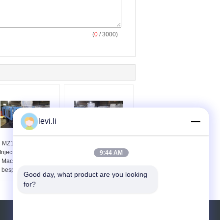
(
0
/ 3000)
levi.li
MZ100MD plastic
Schroeftype Plastic
Injectie het Vormen
Injectie het Vormen
9:44 AM
Machineenergie -
Machine voor
besparingsiso Ce
Voorvormen MZ100MD
Good day, what product are you looking 
for?
Vraag een offerte aan