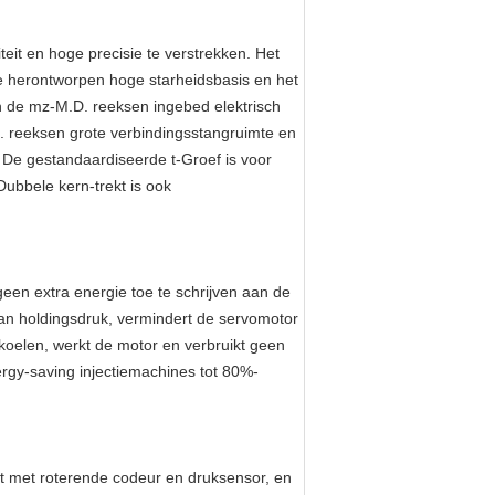
eit en hoge precisie te verstrekken. Het
 De herontworpen hoge starheidsbasis en het
en de mz-M.D. reeksen ingebed elektrisch
. reeksen grote verbindingsstangruimte en
De gestandaardiseerde t-Groef is voor
ubbele kern-trekt is ook
een extra energie toe te schrijven aan de
van holdingsdruk, vermindert de servomotor
 koelen, werkt de motor en verbruikt geen
ergy-saving injectiemachines tot 80%-
st met roterende codeur en druksensor, en