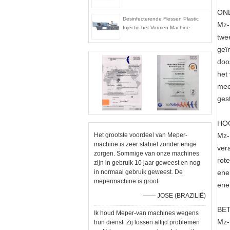
ON
Desinfecterende Flessen Plastic
Mz-
Injectie het Vormen Machine
twe
geï
doo
het
mee
ges
HOG
Het grootste voordeel van Meper-
Mz-
machine is zeer stabiel zonder enige
ver
zorgen. Sommige van onze machines
rot
zijn in gebruik 10 jaar geweest en nog
in normaal gebruik geweest. De
ene
mepermachine is groot.
ene
—— JOSE (BRAZILIË)
BET
Ik houd Meper-van machines wegens
Mz-
hun dienst. Zij lossen altijd problemen