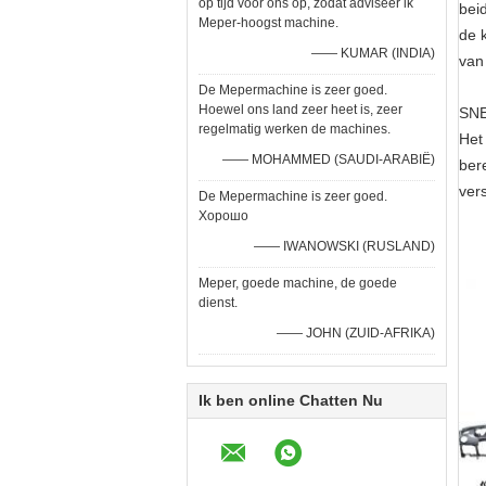
op tijd voor ons op, zodat adviseer ik
bei
Meper-hoogst machine.
de 
—— KUMAR (INDIA)
van 
De Mepermachine is zeer goed.
Hoewel ons land zeer heet is, zeer
SN
regelmatig werken de machines.
Het
—— MOHAMMED (SAUDI-ARABIË)
ber
ver
De Mepermachine is zeer goed.
Хорошо
—— IWANOWSKI (RUSLAND)
Meper, goede machine, de goede
dienst.
—— JOHN (ZUID-AFRIKA)
Ik ben online Chatten Nu