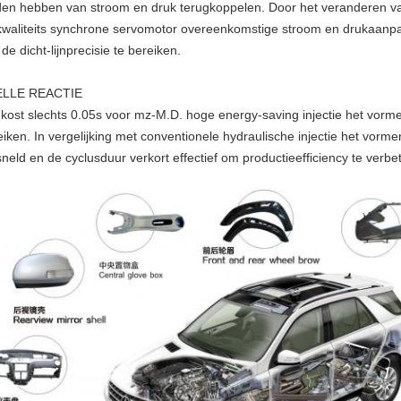
den hebben van stroom en druk terugkoppelen. Door het veranderen van
kwaliteits synchrone servomotor overeenkomstige stroom en drukaanp
de dicht-lijnprecisie te bereiken.
ELLE REACTIE
 kost slechts 0.05s voor mz-M.D. hoge energy-saving injectie het vo
eiken. In vergelijking met conventionele hydraulische injectie het vorme
sneld en de cyclusduur verkort effectief om productieefficiency te verbe