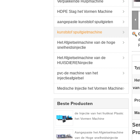
Verpakkende Hulpmachine
HDPE Slag het Vormen Machine
aangepaste kunststof spuitgieten
kunststof spuitgietmachine
G
d
Het Afgietselmachine van de hoge
R
snelheidsinjectie
Het Afgietselmachine van de
HUISDIERENinjectie
Typ
pvc-de machine van het
injectieafgietsel
Het
van
Medische Injectie het Vormen Machine
Pr
Beste Producten
Ma
de Injectie van het fruitkrat Plastic
het Vormen Machine
Ser
Pro
Aangepaste het Afgietselmachine
van de Hoge snelheidsinjectie