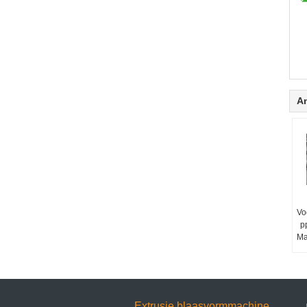
A
Vo
p
Ma
Extrusie blaasvormmachine