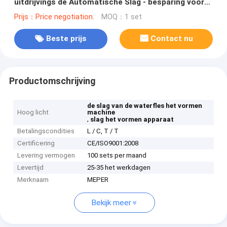
uitdrijvings de Automatische Slag - besparing voor
Schoonheidsmiddelenfles
Prijs：Price negotiation.
MOQ：1 set
Beste prijs
Contact nu
Productomschrijving
de slag van de waterfles het vormen
Hoog licht
machine
,
slag het vormen apparaat
Betalingscondities
L / C, T / T
Certificering
CE/ISO9001:2008
Levering vermogen
100 sets per maand
Levertijd
25-35 het werkdagen
Merknaam
MEPER
Bekijk meer