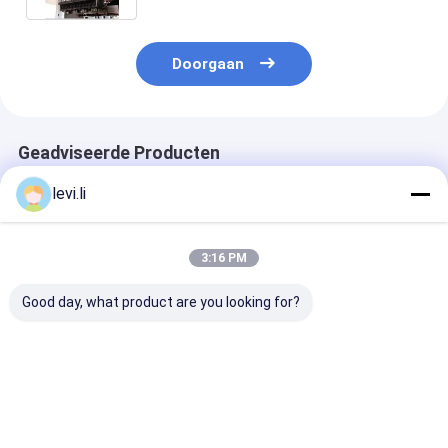
Doorgaan
Geadviseerde Producten
levi.li
3:16 PM
Good day, what product are you looking for?
Dubbele Station
Economische
hdpe-
Volautomatische
automatische
blaasgietmach
Blaasvormmachine
blaasmachine met
met IML-syst
voor Plastic Flessen
IML-functie,
MEPER 100
ontworpen voor PE-
Beste prijs
Beste prijs
Beste pri
en PP-materialen