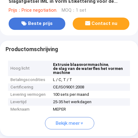
Slagafgietsel IML in Vorm Etikettering voor de
Flessen van de Voedselverpakking
Prijs：Price negotiation.
MOQ：1 set
Beste prijs
Contact nu
Productomschrijving
,
Extrusie blaasvormmachine
Hoog licht
de slag van de waterfles het vormen
machine
Betalingscondities
L / C, T / T
Certificering
CE/ISO9001:2008
Levering vermogen
100 sets per maand
Levertijd
25-35 het werkdagen
Merknaam
MEPER
Bekijk meer