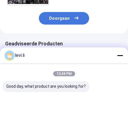
Voedselverpakking
Doorgaan
Geadviseerde Producten
levi.li
12:49 PM
Good day, what product are you looking for?
Dubbele Station
Economische
hdpe-
Volautomatische
automatische
blaasgietmach
Blaasvormmachine
blaasmachine met
met IML-syst
voor Plastic Flessen
IML-functie,
MEPER 100
ontworpen voor PE-
Beste prijs
Beste prijs
Beste pri
en PP-materialen