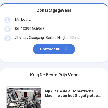
Contactgegevens
Mr. Levi.Li
86-13396686968
Zhutian, Xiaogang, Beilun, Ningbo, China
Contact nu
Krijg De Beste Prijs Voor
Mp70fs-4 de automatische
Machine van het Slagafgietsel
IML in Vorm Etikettering voor
de Flessen van de