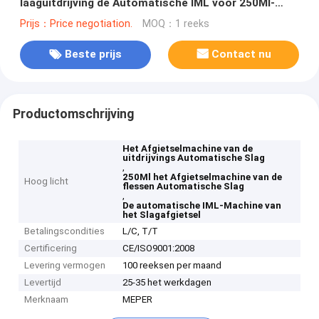
laaguitdrijving de Automatische IML voor 250Ml-
Pesticidefles
Prijs：Price negotiation.
MOQ：1 reeks
Beste prijs
Contact nu
Productomschrijving
Het Afgietselmachine van de
uitdrijvings Automatische Slag
,
250Ml het Afgietselmachine van de
Hoog licht
flessen Automatische Slag
,
De automatische IML-Machine van
het Slagafgietsel
Betalingscondities
L/C, T/T
Certificering
CE/ISO9001:2008
Levering vermogen
100 reeksen per maand
Levertijd
25-35 het werkdagen
Merknaam
MEPER