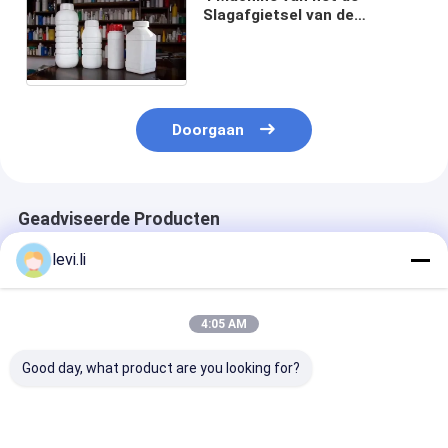
Slagafgietsel van de
laaguitdrijving de
Automatische IML voor
250Ml-Pesticidefles
Doorgaan
Geadviseerde Producten
levi.li
4:05 AM
Good day, what product are you looking for?
Dubbele Station
Economische
hdpe-
Volautomatische
automatische
blaasgietmach
Blaasvormmachine
blaasmachine met
met IML-syst