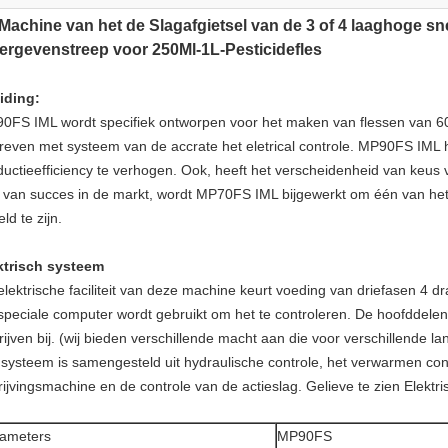
Machine van het de Slagafgietsel van de 3 of 4 laaghoge sn
rgevenstreep voor 250Ml-1L-Pesticidefles
eiding:
0FS IML wordt specifiek ontworpen voor het maken van flessen van 60
reven met systeem van de accrate het eletrical controle. MP90FS IML 
ductieefficiency te verhogen. Ook, heeft het verscheidenheid van keu
r van succes in de markt, wordt MP70FS IML bijgewerkt om één van het
ld te zijn.
ktrisch systeem
elektrische faciliteit van deze machine keurt voeding van driefasen
speciale computer wordt gebruikt om het te controleren. De hoofddelen
ijven bij. (wij bieden verschillende macht aan die voor verschillende la
 systeem is samengesteld uit hydraulische controle, het verwarmen cont
rijvingsmachine en de controle van de actieslag. Gelieve te zien Elektris
ameters
MP90FS