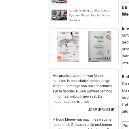
de 
Autodefleshing-de Slag van de
Wee
Systeem Plastic Fles het Vormen
Machine
Inl
MP9
ged
pro
jaa
were
Het grootste voordeel van Meper-
Ele
machine is zeer stabiel zonder enige
De 
zorgen. Sommige van onze machines
De 
zijn in gebruik 10 jaar geweest en nog
in normaal gebruik geweest. De
bedr
mepermachine is groot.
Het
—— JOSE (BRAZILIË)
uitd
Ik houd Meper-van machines wegens
hun dienst. Zij lossen altijd problemen
Par