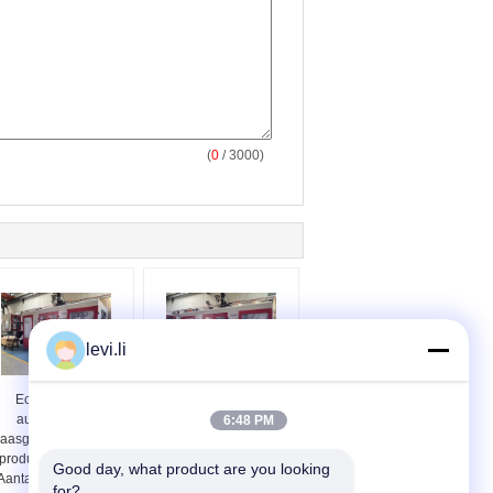
(
0
/ 3000)
levi.li
Economische
volledig automatische
automatische
PET-flessen
6:48 PM
laasgietmachine Max
blaasgietmachine
productvolume 10L
Good day, what product are you looking 
Aantal koppen 3 set
for?