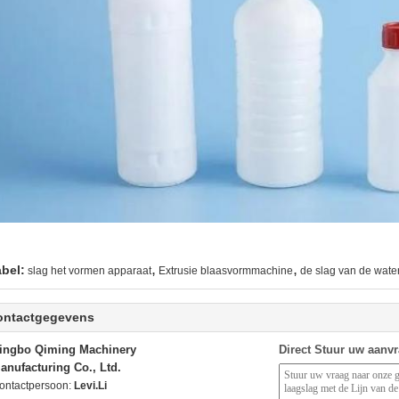
,
,
abel:
slag het vormen apparaat
Extrusie blaasvormmachine
de slag van de wate
ontactgegevens
ingbo Qiming Machinery
Direct Stuur uw aanv
anufacturing Co., Ltd.
ontactpersoon:
Levi.Li