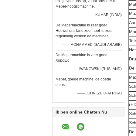
op tijd voor ons op, zodat adviseer ik
Mat
Meper-hoogst machine.
Max
—— KUMAR (INDIA)
Aan
De Mepermachine is zeer goed.
Hoewel ons land zeer heet is, zeer
Mac
regelmatig werken de machines.
Tot
—— MOHAMMED (SAUDI-ARABIË)
Het
De Mepermachine is zeer goed.
Dru
Хорошо
De 
—— IWANOWSKI (RUSLAND)
Max
Meper, goede machine, de goede
dienst.
Sch
—— JOHN (ZUID-AFRIKA)
Sch
(HD
Ik ben online Chatten Nu
Sch
Sch
De 