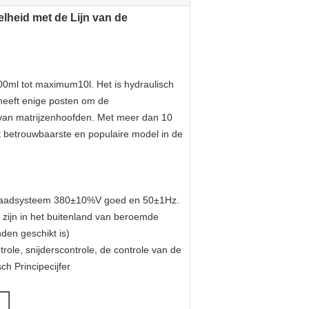
elheid met de Lijn van de
0ml tot maximum10l. Het is hydraulisch
heeft enige posten om de
s van matrijzenhoofden. Met meer dan 10
 betrouwbaarste en populaire model in de
 4 draadsysteem 380±10%V goed en 50±1Hz.
 zijn in het buitenland van beroemde
nden geschikt is)
role, snijderscontrole, de controle van de
ch Principecijfer