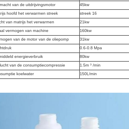
macht van de uitdrijvingsmotor
45kw
rijs hoofd het verwarmen streek
streek 16
ht van matrijs het verwarmen
21kw
aal vermogen van machine
160kw
mogen van de motor van de oliepomp
31kw
htdruk
0.6-0.8 Mpa
iddeld energieverbruik
80kw
lucht van de consumptiecompressie
1.5m ³ /min
sumptie koelwater
150L/min