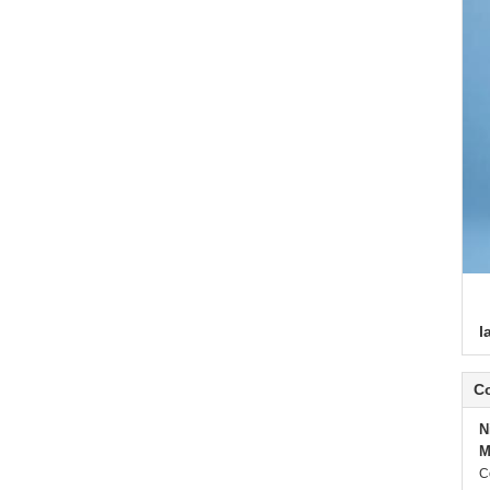
l
C
N
M
C