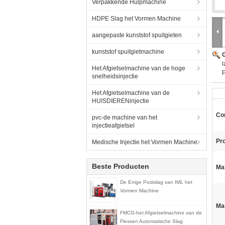
Verpakkende Hulpmachine
HDPE Slag het Vormen Machine
aangepaste kunststof spuitgieten
kunststof spuitgietmachine
G
l
Het Afgietselmachine van de hoge
P
snelheidsinjectie
Het Afgietselmachine van de
HUISDIERENinjectie
Con
pvc-de machine van het
injectieafgietsel
Pr
Medische Injectie het Vormen Machine
Beste Producten
Ma
De Enige Postslag van IML het
Vormen Machine
Ma
FMCG-het Afgietselmachine van de
Flessen Automatische Slag