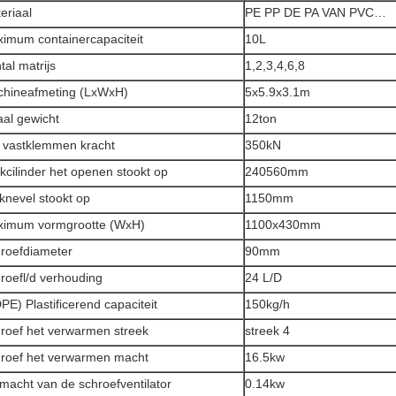
eriaal
PE PP DE PA VAN PVC…
imum containercapaciteit
10L
tal matrijs
1,2,3,4,6,8
hineafmeting (LxWxH)
5x5.9x3.1m
aal gewicht
12ton
 vastklemmen kracht
350kN
kcilinder het openen stookt op
240560mm
knevel stookt op
1150mm
imum vormgrootte (WxH)
1100x430mm
roefdiameter
90mm
roefl/d verhouding
24 L/D
PE) Plastificerend capaciteit
150kg/h
roef het verwarmen streek
streek 4
roef het verwarmen macht
16.5kw
macht van de schroefventilator
0.14kw