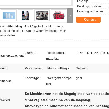
Levertijd:
Betalingscondities:
Levering vermogen:
Contact
rote Afbeelding :
4 het Afgietselmachine van de
aagslag met de Lijn van de Weergevenstreep voor
esticidefles
250Ml-1L
Toepasselijk
HDPE LDPE PP PETG D
tainercapaciteit:
materiaal:
oduct:
Pesticidefles
Multi -multi-laye:
3-4 laag
Kneveltype
Weergeven strpe
yesl
hinetype:
lijn:
De Machine van het de Slagafgietsel van de pestic
4 het Afgietselmachine van de laagslag
rkeren:
,
Kneveltype de Automatische Machine van het Slag