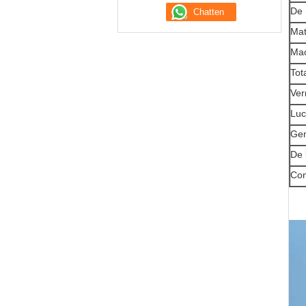
De 
Mat
Mac
Tot
Ver
Luc
Gem
De 
Con