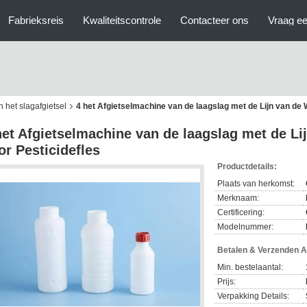
Fabrieksreis
Kwaliteitscontrole
Contacteer ons
Vraag ee
 het slagafgietsel
4 het Afgietselmachine van de laagslag met de Lijn van de
het Afgietselmachine van de laagslag met de L
or Pesticidefles
Productdetails:
Plaats van herkomst:
Merknaam:
Certificering:
Modelnummer:
Betalen & Verzenden 
Min. bestelaantal:
Prijs:
Verpakking Details: