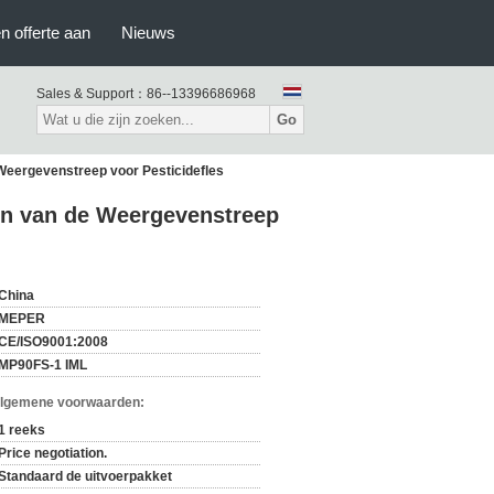
n offerte aan
Nieuws
Sales & Support：
86--13396686968
Go
 Weergevenstreep voor Pesticidefles
ijn van de Weergevenstreep
China
MEPER
CE/ISO9001:2008
MP90FS-1 IML
Algemene voorwaarden:
1 reeks
Price negotiation.
Standaard de uitvoerpakket