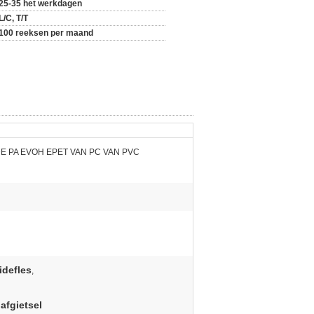
25-35 het werkdagen
L/C, T/T
100 reeksen per maand
E PA EVOH EPET VAN PC VAN PVC
idefles
,
afgietsel