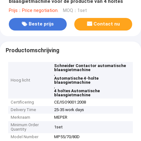
blaasgietmachine voor de productie van 4 holtes
Prijs：Price negotiation.
MOQ：1set
Beste prijs
Contact nu
Productomschrijving
Schneider Contactor automatische
blaasgietmachine
,
Automatische 4-holte
Hoog licht
blaasgietmachine
,
4 holtes Automatische
blaasgietmachine
Certificering
CE/ISO9001:2008
Delivery Time
25-35 work days
Merknaam
MEPER
Minimum Order
1set
Quantity
Model Number
MP55/70/80D