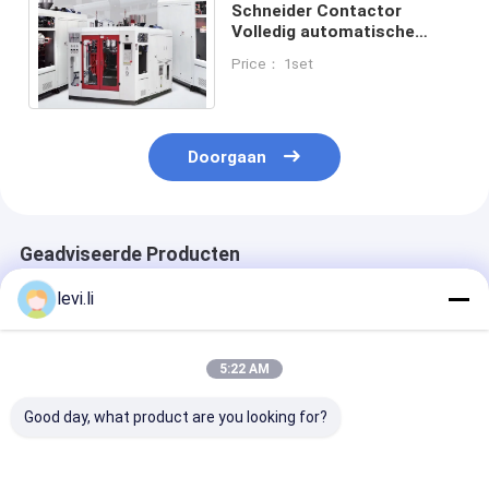
Schneider Contactor
Volledig automatische
blaasgietmachine voor de
Price： 1set
productie van 4 holtes
Doorgaan
Geadviseerde Producten
levi.li
5:22 AM
Good day, what product are you looking for?
Dubbele Station
Economische
hdpe-
Volautomatische
automatische
blaasgietmach