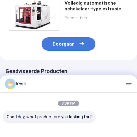
Volledig automatische
schakelaar-type extrusie
blaasgietmachine voor
Price： 1set
HDPE PP LDPE-flessen
Doorgaan
Geadviseerde Producten
levi.li
8:39 PM
Good day, what product are you looking for?
Dubbele Station
Economische
hdpe-
Volautomatische
automatische
blaasgietmach