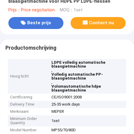
blaasgietmachine voor HDPE PP LDPE-flessen
Prijs：Price negotiation.
MOQ：1set
Beste prijs
Contact nu
Productomschrijving
LDPE volledig automatische
blaasgietmachine
,
Volledig automatische PP-
Hoog licht
blaasgietmachine
,
Volomautomatische hdpe
blaasgietmachine
Certificering
CE/ISO9001:2008
Delivery Time
25-35 work days
Merknaam
MEPER
Minimum Order
1set
Quantity
Model Number
MP55/70/80D