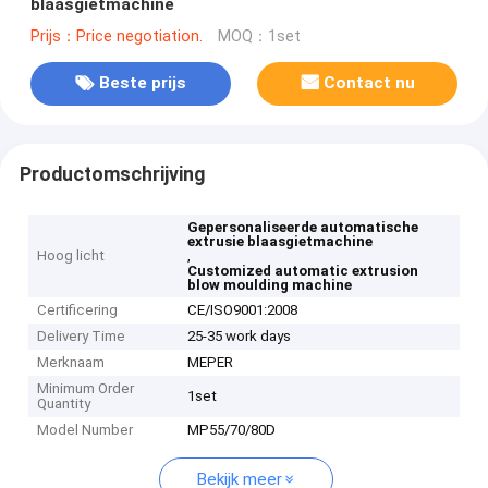
blaasgietmachine
Prijs：Price negotiation.
MOQ：1set
Beste prijs
Contact nu
Productomschrijving
Gepersonaliseerde automatische
extrusie blaasgietmachine
Hoog licht
,
Customized automatic extrusion
blow moulding machine
Certificering
CE/ISO9001:2008
Delivery Time
25-35 work days
Merknaam
MEPER
Minimum Order
1set
Quantity
Model Number
MP55/70/80D
Bekijk meer