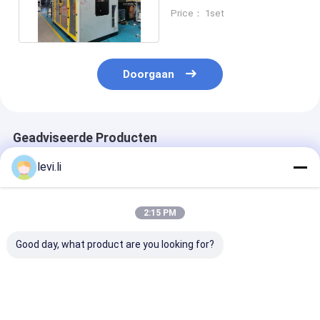
automatische extrusie
Price： 1set
blaasgietmachine
Doorgaan
Geadviseerde Producten
levi.li
2:15 PM
Good day, what product are you looking for?
Dubbele Station
Economische
hdpe-
Volautomatische
automatische
blaasgietmach
Blaasvormmachine
blaasmachine met
met IML-syst
voor Plastic Flessen
IML-functie,
MEPER 100