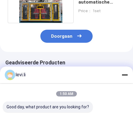
automatische
blaasgietmachine
Price： 1set
Doorgaan
Geadviseerde Producten
levi.li
1:50 AM
Good day, what product are you looking for?
Dubbele Station
Economische
hdpe-
Volautomatische
automatische
blaasgietmach
Blaasvormmachine
blaasmachine met
met IML-syst