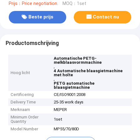
Prijs：Price negotiation.
MOQ：1set
Beste prijs
Contact nu
Productomschrijving
Automatische PETG-
melkblaasvormmachine
,
4 Automatische blaasgietmachine
Hoog licht
met holte
,
PETG automatische
blaasgietmachine
Certificering
CE/ISO9001:2008
Delivery Time
25-35 work days
Merknaam
MEPER
Minimum Order
1set
Quantity
Model Number
MP55/70/80D