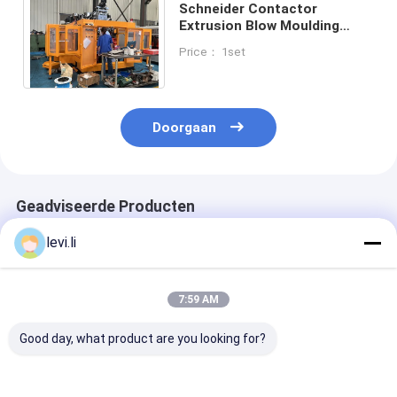
Schneider Contactor
Extrusion Blow Moulding
Machine voor de productie
Price： 1set
van HDPE LDPE PP flessen
Doorgaan
Geadviseerde Producten
levi.li
7:59 AM
Good day, what product are you looking for?
Dubbele Station
Economische
hdpe-
Volautomatische
automatische
blaasgietmach