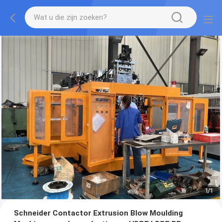
1
/
1
Schneider Contactor Extrusion Blow Moulding