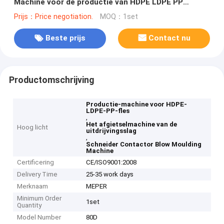
Machine voor de productie van HDPE LDPE PP
flessen
Prijs：Price negotiation.
MOQ：1set
Beste prijs
Contact nu
Productomschrijving
Productie-machine voor HDPE-
LDPE-PP-fles
,
Het afgietselmachine van de
Hoog licht
uitdrijvingsslag
,
Schneider Contactor Blow Moulding
Machine
Certificering
CE/ISO9001:2008
Delivery Time
25-35 work days
Merknaam
MEPER
Minimum Order
1set
Quantity
Model Number
80D