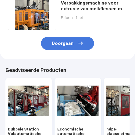
Verpakkingsmachine voor
extrusie van melkflessen met
Schneider-contactor
Price： 1set
Doorgaan
Geadviseerde Producten
Dubbele Station
Economische
hdpe-
Volautomatische
automatische
blaasgietmach