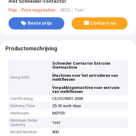
met Schneider-contactor
Prijs：Price negotiation.
MOQ：1set
Beste prijs
Contact nu
Productomschrijving
Schneider Contactor Extrusie
Gietmachine
,
Machines voor het extruderen van
Hoog licht
melkflessen
,
Verpakkingsmachine voor extrusie
van melkflessen
Certificering
CE/ISO9001:2008
Delivery Time
25-35 work days
Merknaam
MEPER
Minimum Order
1set
Quantity
Model Number
80D