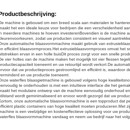
Productbeschrijving:
De machine is gebouwd om een breed scala aan materialen te hanter
maakt het een ideale keuze voor bedrijven die een verscheidenheid a
in meerdere machines te hoeven investerenBovendien is de machine a
kleurenvoorkeuren, zodat uw producten consistent en visueel aantrekkeli
Onze automatische blaasvormmachine maakt gebruik van extrusieblaasv
en efficiënt blaasvormproces.Het extrusieblaasvormproces omvat het sme
uitstrekken ervan in een holle buisDit proces zorgt voor een snelle prod
De vier holtes van de machine maken het mogelijk tot vier flessen tege
productiecapaciteit toeneemt en uw retourtijd wordt verkort.De automa
ervoor dat uw productieproces gestroomlijnd en efficiënt is, waardoor 
verminderd en uw productie toeneemt.
Onze waterfles blaasgietmachine is gebouwd volgens hoge kwaliteitsn
eenvoudig te onderhouden is.met een intuïtieve interface die het gem
maakt het modulaire ontwerp van de machine eenvoudig onderhoud en 
stilstand wordt geminimaliseerd en ervoor wordt gezorgd dat uw product
Kortom, onze automatische blaasvormmachine is een topproduct dat perf
efficiënt plastic containers van hoge kwaliteit moeten produceren.Met 
machine is een veelzijdige en kosteneffectieve oplossing voor uw produ
waterfles blaasvormmachine vandaag en neem uw bedrijf naar het volg