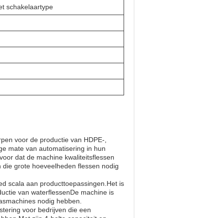
t schakelaartype
rpen voor de productie van HDPE-,
oge mate van automatisering in hun
voor dat de machine kwaliteitsflessen
n die grote hoeveelheden flessen nodig
d scala aan producttoepassingen.Het is
oductie van waterflessenDe machine is
laasmachines nodig hebben.
tering voor bedrijven die een