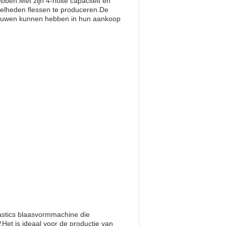
ben.Met zijn 4-holte capaciteit en
eveelheden flessen te produceren.De
trouwen kunnen hebben in hun aankoop
lastics blaasvormmachine die
et is ideaal voor de productie van