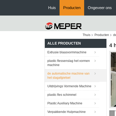
Huis
Producten
Ongeveer ons
Thuis
Producten
de
ALLE PRODUCTEN
4 
Extrusie blaasvormmachine
plastic flessenslag het vormen
machine
de automatische machine van
het slagafgietsel
Uitdrijvings Vormende Machine
plastic fles schimmel
Plastic Auxiliary Machine
Verpakkende Hulpmachine