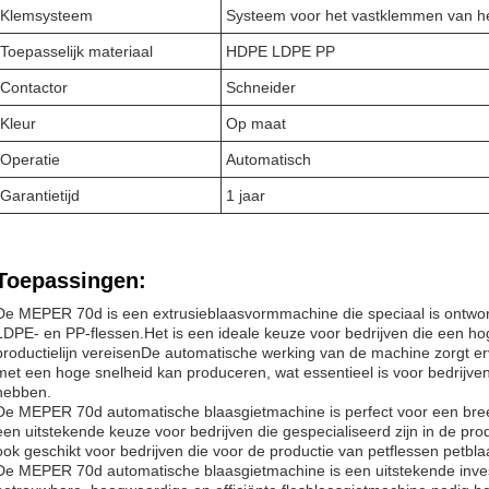
Klemsysteem
Systeem voor het vastklemmen van he
Toepasselijk materiaal
HDPE LDPE PP
Contactor
Schneider
Kleur
Op maat
Operatie
Automatisch
Garantietijd
1 jaar
Toepassingen:
De MEPER 70d is een extrusieblaasvormmachine die speciaal is ontwo
LDPE- en PP-flessen.Het is een ideale keuze voor bedrijven die een h
productielijn vereisenDe automatische werking van de machine zorgt er
met een hoge snelheid kan produceren, wat essentieel is voor bedrijve
hebben.
De MEPER 70d automatische blaasgietmachine is perfect voor een bree
een uitstekende keuze voor bedrijven die gespecialiseerd zijn in de pr
ook geschikt voor bedrijven die voor de productie van petflessen petb
De MEPER 70d automatische blaasgietmachine is een uitstekende inves