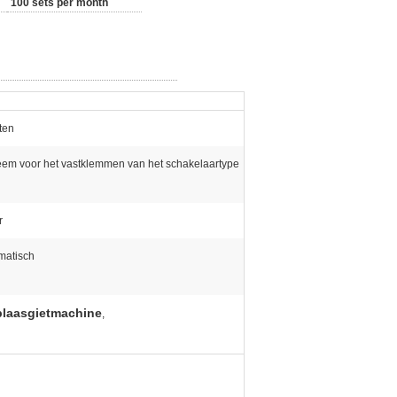
100 sets per month
ten
eem voor het vastklemmen van het schakelaartype
r
matisch
blaasgietmachine
,