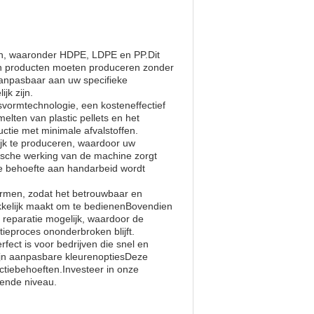
en, waaronder HDPE, LDPE en PP.Dit
an producten moeten produceren zonder
anpasbaar aan uw specifieke
jk zijn.
ormtechnologie, een kosteneffectief
lten van plastic pellets en het
uctie met minimale afvalstoffen.
lijk te produceren, waardoor uw
tische werking van de machine zorgt
de behoefte aan handarbeid wordt
ormen, zodat het betrouwbaar en
akkelijk maakt om te bedienenBovendien
reparatie mogelijk, waardoor de
ieproces ononderbroken blijft.
ect is voor bedrijven die snel en
zijn aanpasbare kleurenoptiesDeze
ctiebehoeften.Investeer in onze
ende niveau.