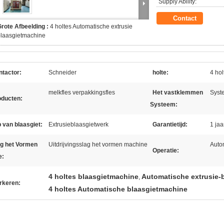
Supply Ability:
Contact
rote Afbeelding :
4 holtes Automatische extrusie
blaasgietmachine
ntactor:
Schneider
holte:
4 hol
melkfles verpakkingsfles
Het vastklemmen
Syst
oducten:
Systeem:
 van blaasgiet:
Extrusieblaasgietwerk
Garantietijd:
1 jaa
ag het Vormen
Uitdrijvingsslag het vormen machine
Auto
Operatie:
e:
4 holtes blaasgietmachine
Automatische extrusie-
,
rkeren:
4 holtes Automatische blaasgietmachine