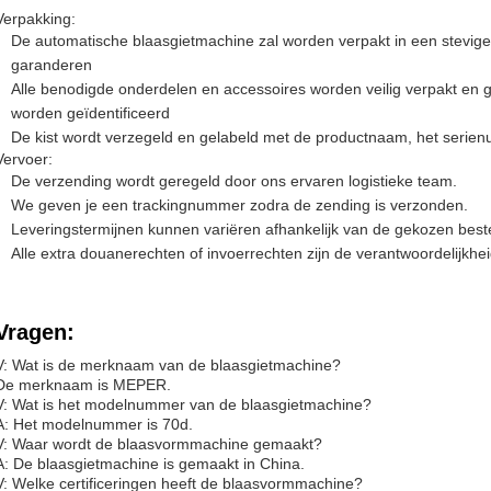
Verpakking:
De automatische blaasgietmachine zal worden verpakt in een stevige 
garanderen
Alle benodigde onderdelen en accessoires worden veilig verpakt en
worden geïdentificeerd
De kist wordt verzegeld en gelabeld met de productnaam, het seri
Vervoer:
De verzending wordt geregeld door ons ervaren logistieke team.
We geven je een trackingnummer zodra de zending is verzonden.
Leveringstermijnen kunnen variëren afhankelijk van de gekozen b
Alle extra douanerechten of invoerrechten zijn de verantwoordelijkhe
Vragen:
V: Wat is de merknaam van de blaasgietmachine?
De merknaam is MEPER.
V: Wat is het modelnummer van de blaasgietmachine?
A: Het modelnummer is 70d.
V: Waar wordt de blaasvormmachine gemaakt?
A: De blaasgietmachine is gemaakt in China.
V: Welke certificeringen heeft de blaasvormmachine?