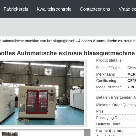
Fabrieksreis
Kwaliteitscontrole
Contacteer ons
Vraag ee
 automatische machine van het slagafgietsel
4 holtes Automatische extrusie 
holtes Automatische extrusie blaasgietmachine
Productdetails:
Place of Origin:
Chin
Merknaam:
MEP
Certificering:
CE/I
Model Number:
70d
Betalen & Verzenden 
Minimum Order Quantity
Prijs:
Packaging Details:
Delivery Time:
Payment Terms: