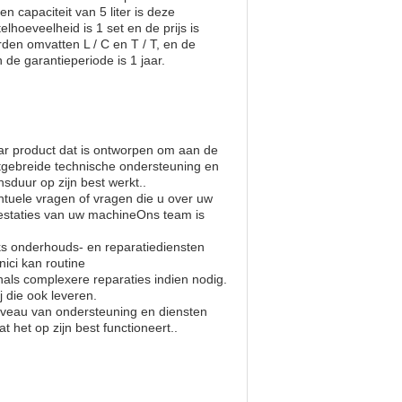
 capaciteit van 5 liter is deze
hoeveelheid is 1 set en de prijs is
den omvatten L / C en T / T, en de
 de garantieperiode is 1 jaar.
r product dat is ontworpen om aan de
itgebreide technische ondersteuning en
sduur op zijn best werkt..
tuele vragen of vragen die u over uw
restaties van uw machineOns team is
ks onderhouds- en reparatiediensten
ici kan routine
ls complexere reparaties indien nodig.
 die ook leveren.
iveau van ondersteuning en diensten
 het op zijn best functioneert..