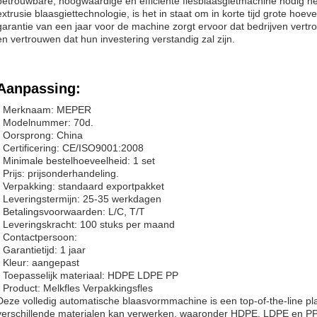
betrouwbare, hoogwaardige en efficiënte flesblaasgietmachine nodig heb
extrusie blaasgiettechnologie, is het in staat om in korte tijd grote ho
garantie van een jaar voor de machine zorgt ervoor dat bedrijven ver
en vertrouwen dat hun investering verstandig zal zijn.
Aanpassing:
- Merknaam: MEPER
- Modelnummer: 70d.
- Oorsprong: China
- Certificering: CE/ISO9001:2008
- Minimale bestelhoeveelheid: 1 set
- Prijs: prijsonderhandeling.
- Verpakking: standaard exportpakket
- Leveringstermijn: 25-35 werkdagen
- Betalingsvoorwaarden: L/C, T/T
- Leveringskracht: 100 stuks per maand
- Contactpersoon:
- Garantietijd: 1 jaar
- Kleur: aangepast
- Toepasselijk materiaal: HDPE LDPE PP
- Product: Melkfles Verpakkingsfles
Deze volledig automatische blaasvormmachine is een top-of-the-line p
verschillende materialen kan verwerken, waaronder HDPE, LDPE en PP.H