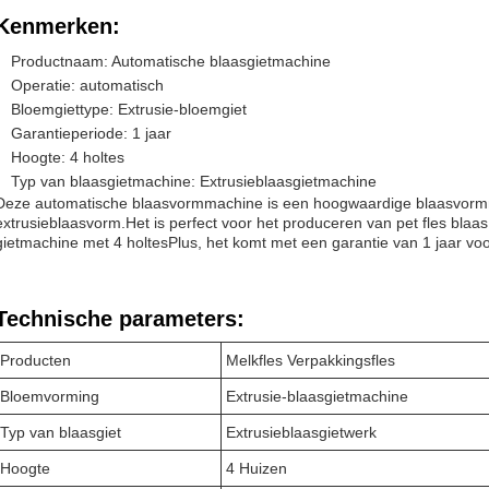
Kenmerken:
Productnaam: Automatische blaasgietmachine
Operatie: automatisch
Bloemgiettype: Extrusie-bloemgiet
Garantieperiode: 1 jaar
Hoogte: 4 holtes
Typ van blaasgietmachine: Extrusieblaasgietmachine
Deze automatische blaasvormmachine is een hoogwaardige blaasvormma
extrusieblaasvorm.Het is perfect voor het produceren van pet fles blaas
gietmachine met 4 holtesPlus, het komt met een garantie van 1 jaar vo
Technische parameters:
Producten
Melkfles Verpakkingsfles
Bloemvorming
Extrusie-blaasgietmachine
Typ van blaasgiet
Extrusieblaasgietwerk
Hoogte
4 Huizen