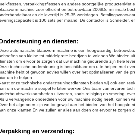
melkflessen, verpakkingsflessen en andere soortgelijke productenMet een
blaasvormmachine zeer efficiënt en betrouwbaar.2008De minimale bestel
onderhandelbaar.en de levertijd is 25-35 werkdagen. Betalingsvoorwaar
leveringscapaciteit is 100 sets per maand. De contactor is Schneider, en
Ondersteuning en diensten:
Onze automatische blaasvormmachine is een hoogwaardig, betrouwbaa
behoeften van kleine tot middelgrote bedrijven te voldoen.We bieden u
diensten om ervoor te zorgen dat uw machine gedurende zijn hele leven
Onze technische ondersteuning is beschikbaar om u te helpen met even
machine hebt.of gewoon advies willen over het optimaliseren van de p
hier om te helpen.
Naast onze technische ondersteuningsdiensten bieden wij ook een ree
aan om uw machine soepel te laten werken.Ons team van ervaren techn
onderhoudswerkzaamheden uitvoeren, zoals reiniging en smering, evena
Als u vervangende onderdelen voor uw machine nodig heeft, kunnen wij
Over het algemeen zijn we toegewijd aan het bieden van het hoogste n
aan onze klanten.En we zullen er alles aan doen om ervoor te zorgen dat
Verpakking en verzending: