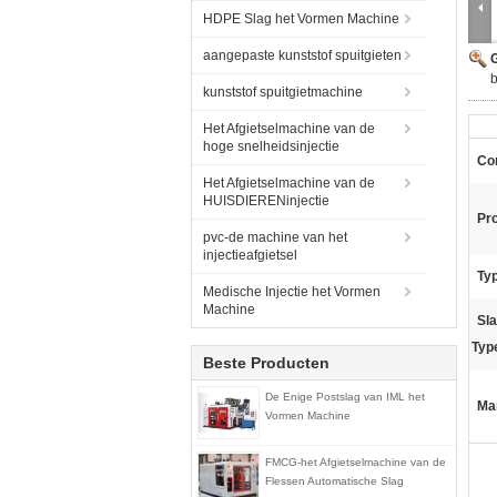
HDPE Slag het Vormen Machine
aangepaste kunststof spuitgieten
G
kunststof spuitgietmachine
Het Afgietselmachine van de
hoge snelheidsinjectie
Co
Het Afgietselmachine van de
HUISDIERENinjectie
Pr
pvc-de machine van het
injectieafgietsel
Typ
Medische Injectie het Vormen
Machine
Sl
Typ
Beste Producten
De Enige Postslag van IML het
Ma
Vormen Machine
FMCG-het Afgietselmachine van de
Flessen Automatische Slag