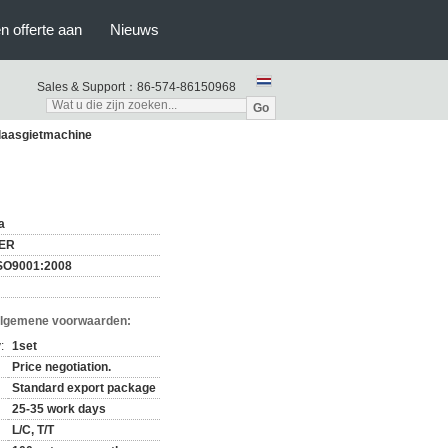
n offerte aan
Nieuws
Sales & Support：
86-574-86150968
Go
blaasgietmachine
a
ER
SO9001:2008
Algemene voorwaarden:
:
1set
Price negotiation.
Standard export package
25-35 work days
L/C, T/T