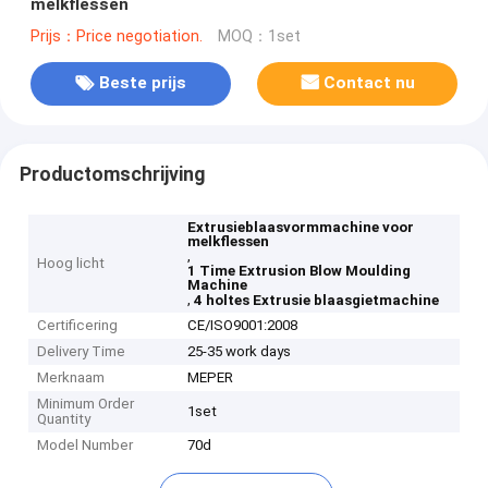
melkflessen
Prijs：Price negotiation.
MOQ：1set
Beste prijs
Contact nu
Productomschrijving
Extrusieblaasvormmachine voor
melkflessen
,
Hoog licht
1 Time Extrusion Blow Moulding
Machine
,
4 holtes Extrusie blaasgietmachine
Certificering
CE/ISO9001:2008
Delivery Time
25-35 work days
Merknaam
MEPER
Minimum Order
1set
Quantity
Model Number
70d