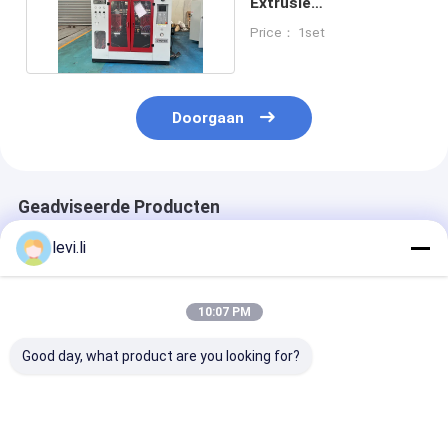
Extrusie
blaasgietmachine voor
Price： 1set
melkflessen
Doorgaan
Geadviseerde Producten
levi.li
10:07 PM
Good day, what product are you looking for?
Dubbele Station
Economische
hdpe-
Volautomatische
automatische
blaasgietmach
Blaasvormmachine
blaasmachine met
met IML-syst
voor Plastic Flessen
IML-functie,
MEPER 100