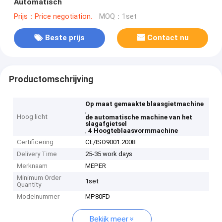
Automatisch
Prijs：Price negotiation.
MOQ：1set
Beste prijs
Contact nu
Productomschrijving
Op maat gemaakte blaasgietmachine
,
Hoog licht
de automatische machine van het
slagafgietsel
,
4 Hoogteblaasvormmachine
Certificering
CE/ISO9001:2008
Delivery Time
25-35 work days
Merknaam
MEPER
Minimum Order
1set
Quantity
Modelnummer
MP80FD
Bekijk meer