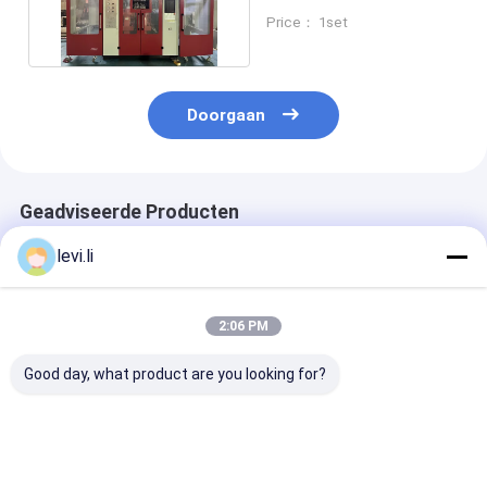
blaasgietmachine
Price： 1set
Automatisch
Doorgaan
Geadviseerde Producten
levi.li
2:06 PM
Good day, what product are you looking for?
Dubbele Station
Economische
hdpe-
Volautomatische
automatische
blaasgietmach
Blaasvormmachine
blaasmachine met
met IML-syst
voor Plastic Flessen
IML-functie,
MEPER 100