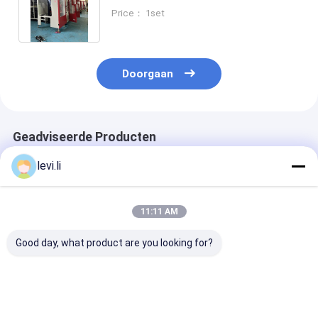
voor HDPE LDPE PP melkfles
Price： 1set
Doorgaan
Geadviseerde Producten
levi.li
11:11 AM
Good day, what product are you looking for?
Dubbele Station
Economische
hdpe-
Volautomatische
automatische
blaasgietmach
Blaasvormmachine
blaasmachine met
met IML-syst
voor Plastic Flessen
IML-functie,
MEPER 100