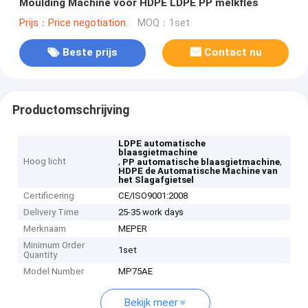
Moulding Machine voor HDPE LDPE PP melkfles
Prijs：Price negotiation.
MOQ：1set
Beste prijs
Contact nu
Productomschrijving
LDPE automatische
blaasgietmachine
Hoog licht
,
,
PP automatische blaasgietmachine
HDPE de Automatische Machine van
het Slagafgietsel
Certificering
CE/ISO9001:2008
Delivery Time
25-35 work days
Merknaam
MEPER
Minimum Order
1set
Quantity
Model Number
MP75AE
Bekijk meer