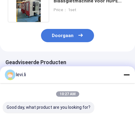
blaasgietmachine voor HDPE
LDPE PP PET-flessen
Price： 1set
Doorgaan
Geadviseerde Producten
levi.li
10:27 AM
Good day, what product are you looking for?
Dubbele Station
Economische
hdpe-
Volautomatische
automatische
blaasgietmach
Blaasvormmachine
blaasmachine met
met IML-syst
voor Plastic Flessen
IML-functie,
MEPER 100