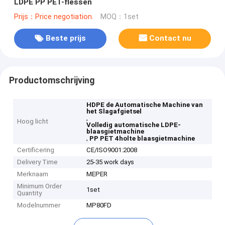
LDPE PP PET-flessen
Prijs：Price negotiation.
MOQ：1set
Beste prijs
Contact nu
Productomschrijving
HDPE de Automatische Machine van
het Slagafgietsel
,
Hoog licht
Volledig automatische LDPE-
blaasgietmachine
,
PP PET 4holte blaasgietmachine
Certificering
CE/ISO9001:2008
Delivery Time
25-35 work days
Merknaam
MEPER
Minimum Order
1set
Quantity
Modelnummer
MP80FD