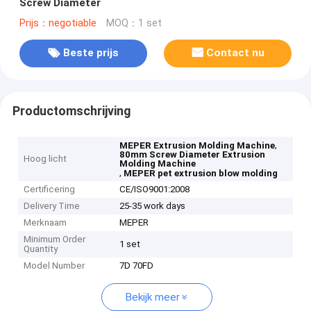
Screw Diameter
Prijs：negotiable
MOQ：1 set
Beste prijs
Contact nu
Productomschrijving
,
MEPER Extrusion Molding Machine
80mm Screw Diameter Extrusion
Hoog licht
Molding Machine
,
MEPER pet extrusion blow molding
Certificering
CE/ISO9001:2008
Delivery Time
25-35 work days
Merknaam
MEPER
Minimum Order
1 set
Quantity
Model Number
7D 70FD
Bekijk meer