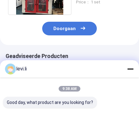
Price： 1 set
Diameter
Doorgaan
Geadviseerde Producten
levi.li
9:38 AM
Good day, what product are you looking for?
Hoge-snelheid
Dubbele station
PLC met
MP100FD Extrusie-
extrusie gietmachine
touchscreenco
spuitgietmachine
met 10L max
Extrusie-
voor 100L Producten
productvolume en
gietmachine m
PLC touchscreen
maximale
Beste prijs
Beste prijs
Beste pri