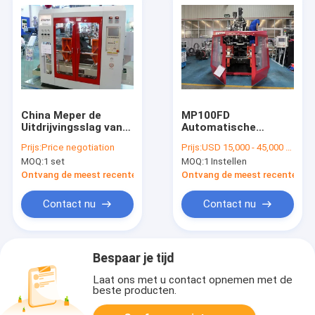
China Meper de
MP100FD
Uitdrijvingsslag van
Automatische
de 4 Laag
extrusieblaasvormmachi
Prijs:
Price negotiation
Prijs:
USD 15,000 - 45,000 / Set
Tweelingpost het
MOQ:
1 set
MOQ:
1 Instellen
Vormen Machine
voor Chemisch
Ontvang de meest recente Prijs
Ontvang de meest recente Prij
product/Pesticidefles
Contact nu
Contact nu
Bespaar je tijd
Laat ons met u contact opnemen met de
beste producten.