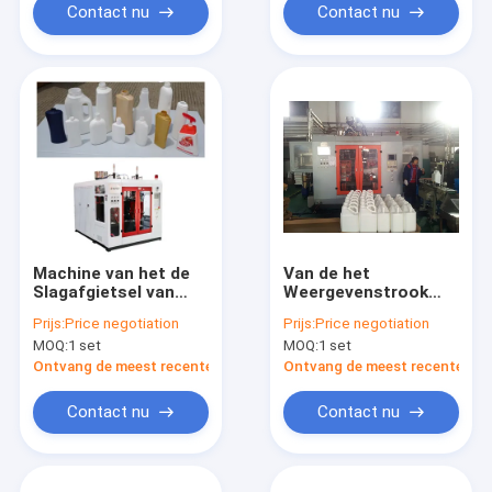
Contact nu
Contact nu
Machine van het de
Van de het
Slagafgietsel van
Weergevenstrook
China Meper
van China Meper
Prijs:
Price negotiation
Prijs:
Price negotiation
Duurzame Plastic
Machine van het de
MOQ:
1 set
MOQ:
1 set
Drie Laag Zes Hoofd
Slagafgietsel de
Hoge Precisie
Plastic voor de
Ontvang de meest recente Prijs
Ontvang de meest recente Prij
Flessen van 1
Gallonpesticide
Contact nu
Contact nu