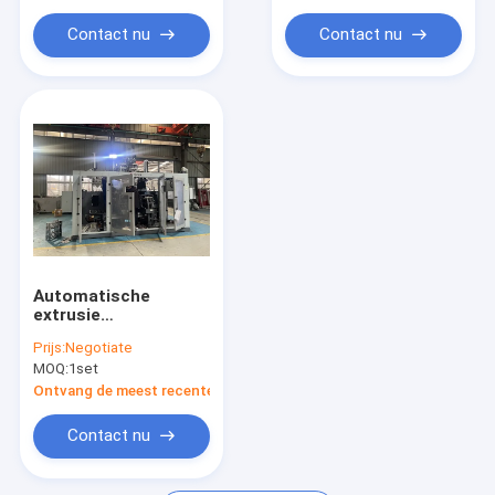
Contact nu
Contact nu
Automatische
extrusie
blaasgevorming met
Prijs:
Negotiate
40 sets geheugen,
MOQ:
1set
automatisch
ontblazen en 3 sets
Ontvang de meest recente Prijs
koppen
Contact nu