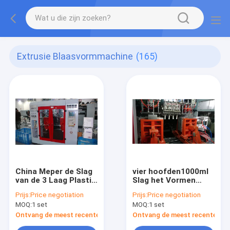
Extrusie Blaasvormmachine
(165)
China Meper de Slag
vier hoofden1000ml
van de 3 Laag Plastic
Slag het Vormen
Uitdrijving het
machines met 4
Prijs:
Price negotiation
Prijs:
Price negotiation
Vormen Machine 5L
cavitesvorm
MOQ:
1 set
MOQ:
1 set
met Enig Hoofd of
Dubbel Hoofd
Ontvang de meest recente Prijs
Ontvang de meest recente Prij