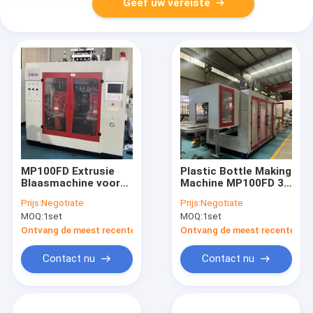
Geef uw vereiste
MP100FD Extrusie
Plastic Bottle Making
Blaasmachine voor
Machine MP100FD 3
Plastic Containers
Matrijzenkop
Prijs:
Negotiate
Prijs:
Negotiate
MOQ:
1set
MOQ:
1set
Ontvang de meest recente Prijs
Ontvang de meest recente Prij
Contact nu
Contact nu