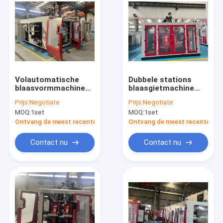
Volautomatische
Dubbele stations
blaasvormmachine
blaasgietmachine
voor 10L containers
voor plastic flessen
Prijs:
Negotiate
Prijs:
Negotiate
MOQ:
1set
MOQ:
1set
Ontvang de meest recente Prijs
Ontvang de meest recente Prij
Contact nu
Contact nu
Huis
Producten
Ongeveer ons