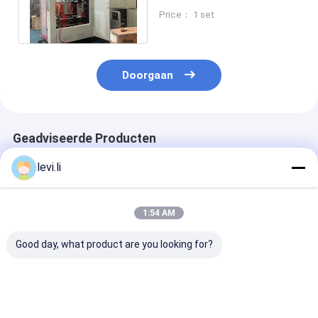
Plastic voor PE PP PVC PA
Price： 1 set
productie
Doorgaan
Geadviseerde Producten
levi.li
1:54 AM
Good day, what product are you looking for?
Hoge-snelheid
Dubbele station
PLC met
MP100FD Extrusie-
extrusie gietmachine
touchscreenco
spuitgietmachine
met 10L max
Extrusie-
voor 100L Producten
productvolume en
gietmachine m