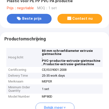
Plastic voor PE PP PVC PA productie
Prijs：negotiable
MOQ：1 set
Beste prijs
Contact nu
Productomschrijving
80 mm schroefdiameter extrusie
gietmachine
,
Hoog licht
PVC-productie-extrusie-gietmachine
,
Productie-extrusie-gietmachine
Certificering
CE/ISO9001:2008
Delivery Time
25-35 work days
Merknaam
MEPER
Minimum Order
1 set
Quantity
Model Number
MP80D
Bekijk meer