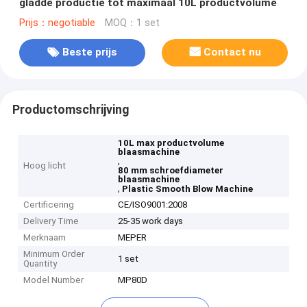
gladde productie tot maximaal 10L productvolume
Prijs：negotiable
MOQ：1 set
Beste prijs
Contact nu
Productomschrijving
10L max productvolume
blaasmachine
,
Hoog licht
80 mm schroefdiameter
blaasmachine
,
Plastic Smooth Blow Machine
Certificering
CE/ISO9001:2008
Delivery Time
25-35 work days
Merknaam
MEPER
Minimum Order
1 set
Quantity
Model Number
MP80D