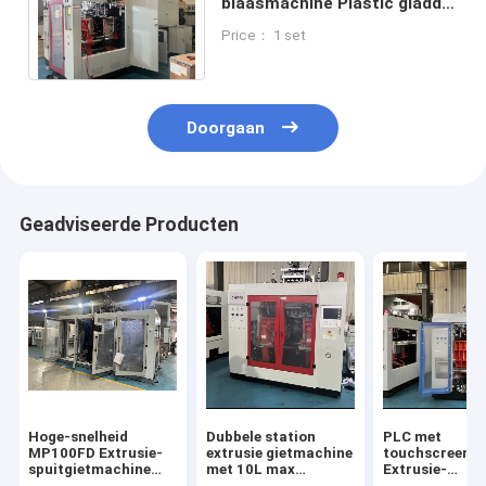
blaasmachine Plastic gladde
productie tot maximaal 10L
Price： 1 set
productvolume
Doorgaan
Geadviseerde Producten
Hoge-snelheid
Dubbele station
PLC met
MP100FD Extrusie-
extrusie gietmachine
touchscreenco
spuitgietmachine
met 10L max
Extrusie-
voor 100L Producten
productvolume en
gietmachine m