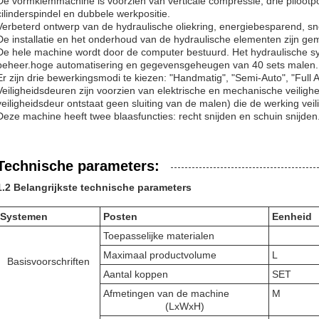
De vormklemmachine is voorzien van verticale compressie, drie pilootpo
cilinderspindel en dubbele werkpositie.
Verbeterd ontwerp van de hydraulische oliekring, energiebesparend, sne
De installatie en het onderhoud van de hydraulische elementen zijn gem
De hele machine wordt door de computer bestuurd. Het hydraulische s
beheer.hoge automatisering en gegevensgeheugen van 40 sets malen.
Er zijn drie bewerkingsmodi te kiezen: "Handmatig", "Semi-Auto", "Full A
Veiligheidsdeuren zijn voorzien van elektrische en mechanische veiligh
veiligheidsdeur ontstaat geen sluiting van de malen) die de werking ve
Deze machine heeft twee blaasfuncties: recht snijden en schuin snijden
Technische parameters:
1.2 Belangrijkste technische parameters
Systemen
Posten
Eenheid
Toepasselijke materialen
Maximaal productvolume
L
Basisvoorschriften
Aantal koppen
SET
Afmetingen van de machine
M
(LxWxH)