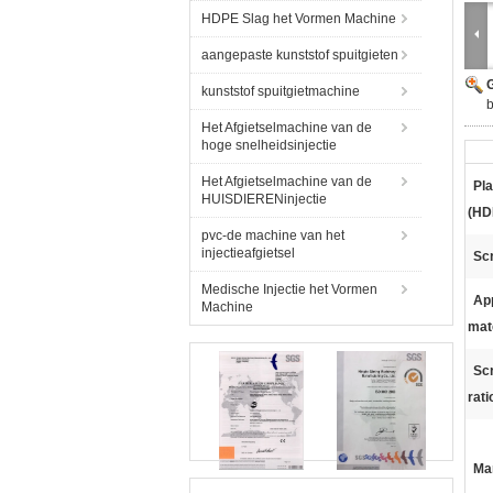
HDPE Slag het Vormen Machine
aangepaste kunststof spuitgieten
G
kunststof spuitgietmachine
Het Afgietselmachine van de
hoge snelheidsinjectie
Het Afgietselmachine van de
Pla
HUISDIERENinjectie
(HD
pvc-de machine van het
injectieafgietsel
Sc
Medische Injectie het Vormen
App
Machine
mat
Sc
rati
Ma