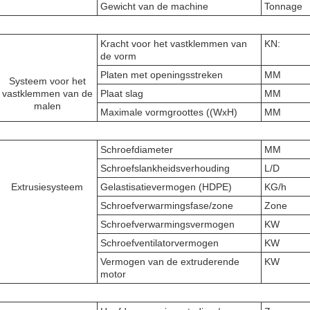
Gewicht van de machine
Tonnage
Kracht voor het vastklemmen van
KN:
de vorm
Platen met openingsstreken
MM
Systeem voor het
vastklemmen van de
Plaat slag
MM
malen
Maximale vormgroottes ((WxH)
MM
Schroefdiameter
MM
Schroefslankheidsverhouding
L/D
Extrusiesysteem
Gelastisatievermogen (HDPE)
KG/h
Schroefverwarmingsfase/zone
Zone
Schroefverwarmingsvermogen
KW
Schroefventilatorvermogen
KW
Vermogen van de extruderende
KW
motor