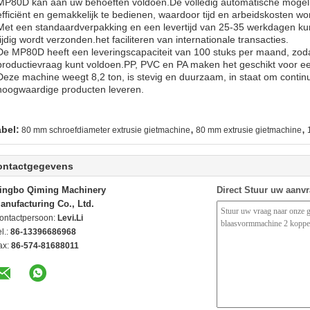
MP80D kan aan uw behoeften voldoen.De volledig automatische mogel
efficiënt en gemakkelijk te bedienen, waardoor tijd en arbeidskosten w
Met een standaardverpakking en een levertijd van 25-35 werkdagen ku
tijdig wordt verzonden.het faciliteren van internationale transacties.
De MP80D heeft een leveringscapaciteit van 100 stuks per maand, zod
productievraag kunt voldoen.PP, PVC en PA maken het geschikt voor e
Deze machine weegt 8,2 ton, is stevig en duurzaam, in staat om contin
hoogwaardige producten leveren.
,
,
abel:
80 mm schroefdiameter extrusie gietmachine
80 mm extrusie gietmachine
ontactgegevens
ingbo Qiming Machinery
Direct Stuur uw aanv
anufacturing Co., Ltd.
ontactpersoon:
Levi.Li
l.:
86-13396686968
ax:
86-574-81688011