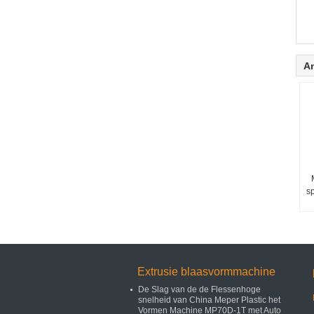
A
s
Extrusie blaasvormmachine
De Slag van de de Flessenhoge
snelheid van China Meper Plastic het
Vormen Machine MP70D-1T met Auto