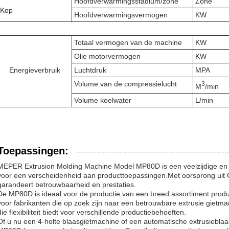
Hoofdverwarmingsstadium/zone
Zone
Kop
Hoofdverwarmingsvermogen
KW
Totaal vermogen van de machine
KW
Olie motorvermogen
KW
Energieverbruik
Luchtdruk
MPA
Volume van de compressielucht
3
M
/min
Volume koelwater
L/min
Toepassingen:
MEPER Extrusion Molding Machine Model MP80D is een veelzijdige en 
voor een verscheidenheid aan producttoepassingen.Met oorsprong ui
garandeert betrouwbaarheid en prestaties.
De MP80D is ideaal voor de productie van een breed assortiment produ
voor fabrikanten die op zoek zijn naar een betrouwbare extrusie gietma
die flexibiliteit biedt voor verschillende productiebehoeften.
Of u nu een 4-holte blaasgietmachine of een automatische extrusiebl