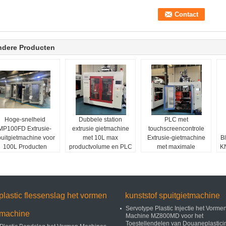
ndere Producten
Hoge-snelheid
Dubbele station
PLC met
MP100FD Extrusie-
extrusie gietmachine
touchscreencontrole
puitgietmachine voor
met 10L max
Extrusie-gietmachine
B
100L Producten
productvolume en PLC
met maximale
KN
touchscreen controle
uitvoercapaciteit van
K
voor grootschalige
50 kg/h tot 1000 kg/h
kunststof productie
en klemkracht van
120KN
plastic flessenslag het vormen
kunststof spuitgietmachine
Servotype Plastic Injectie het Vorme
machine
Machine MZ800MD voor het
Toestellendelen van Douaneplastici