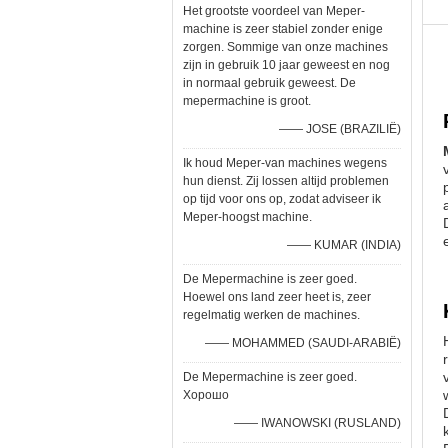
Het grootste voordeel van Meper-
machine is zeer stabiel zonder enige
zorgen. Sommige van onze machines
zijn in gebruik 10 jaar geweest en nog
in normaal gebruik geweest. De
mepermachine is groot.
—— JOSE (BRAZILIË)
Ik houd Meper-van machines wegens
hun dienst. Zij lossen altijd problemen
op tijd voor ons op, zodat adviseer ik
Meper-hoogst machine.
—— KUMAR (INDIA)
De Mepermachine is zeer goed.
Hoewel ons land zeer heet is, zeer
regelmatig werken de machines.
—— MOHAMMED (SAUDI-ARABIË)
De Mepermachine is zeer goed.
Хорошо
—— IWANOWSKI (RUSLAND)