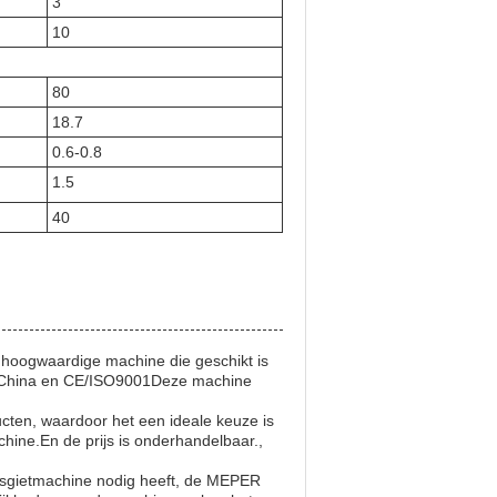
3
10
80
18.7
0.6-0.8
1.5
40
hoogwaardige machine die geschikt is
t China en CE/ISO9001Deze machine
cten, waardoor het een ideale keuze is
chine.En de prijs is onderhandelbaar.,
aasgietmachine nodig heeft, de MEPER