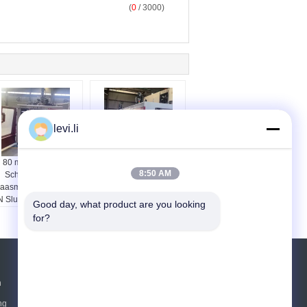
(
0
/ 3000)
levi.li
80 mm Hogedruk
Extrusie-gietmachine
8:50 AM
Schroef Extrusie
met 220 tot 620
laasmachine met 150
millimeter
 Sluitkracht en Multi-
platenopendingen voor
Good day, what product are you looking 
op Configuratie voor
de verwerking van
for?
Plastic
HDPE-EVOH- en AD-
Flessenproductie
materialen en een
weekmachine van 90
kg/uur
Vraag een offerte aan
n
Verzend
ng