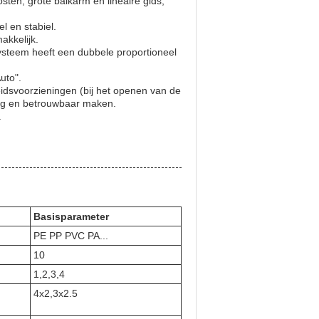
sten, grote balkarm en lineaire gids,
l en stabiel.
akkelijk.
ysteem heeft een dubbele proportioneel
uto".
eidsvoorzieningen (bij het openen van de
ilig en betrouwbaar maken.
.
Basisparameter
PE PP PVC PA...
10
1,2,3,4
4x2,3x2.5