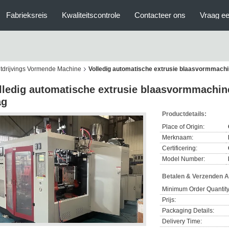
Fabrieksreis
Kwaliteitscontrole
Contacteer ons
Vraag ee
itdrijvings Vormende Machine
Volledig automatische extrusie blaasvormmachi
lledig automatische extrusie blaasvormmachin
ag
Productdetails:
Place of Origin:
Merknaam:
Certificering:
Model Number:
Betalen & Verzenden 
Minimum Order Quantity
Prijs:
Packaging Details:
Delivery Time: