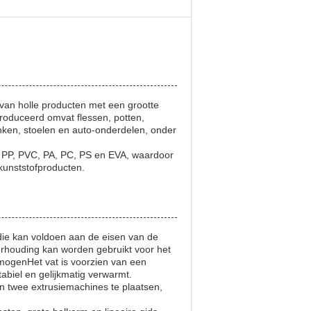
van holle producten met een grootte
roduceerd omvat flessen, potten,
nken, stoelen en auto-onderdelen, onder
E, PP, PVC, PA, PC, PS en EVA, waardoor
 kunststofproducten.
die kan voldoen aan de eisen van de
verhouding kan worden gebruikt voor het
rmogenHet vat is voorzien van een
biel en gelijkmatig verwarmt.
 twee extrusie­machines te plaatsen,