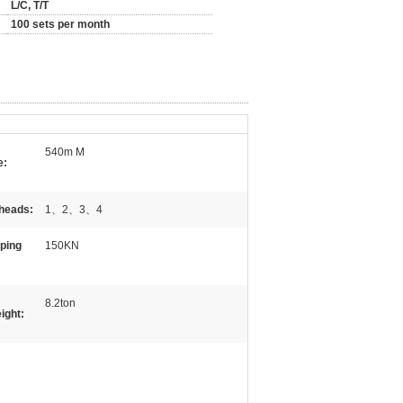
L/C, T/T
100 sets per month
540m M
e:
heads:
1、2、3、4
ping
150KN
8.2ton
ight: