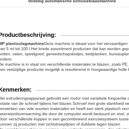
Volledig automatische extrusieblaasmachine
Productbeschrijving:
MP plasticslagmachine
Deze machine is ideaal voor het vervaardigen 
van 5 ml tot 100 l.Het brede assortiment producten dat kan worden gep
potten, vaten, speelgoed, gereedschapskistjes, bedplanken, bureaupla
andere.
De machine is in staat om verschillende materialen te blazen, zoals P
een veelzijdige productie mogelijk is.resulterend in hoogwaardige holle
Kenmerken:
Het extruderingsapparaat gebruikt een motor met variabele frequentie 
rotatie van de schroef tijdens het blazen.Schroef met grote slankheid 
verwerken van vele soorten materialen en heeft een sterk plastisch ve
weerstandsverwarming die door de computer wordt bestuurd en snel, sta
Door verschillende koppen in een gecombineerd extrusie­systeem tussen
kunnen zij producten met zichtstreeplijnen of dubbele lagen blazen.