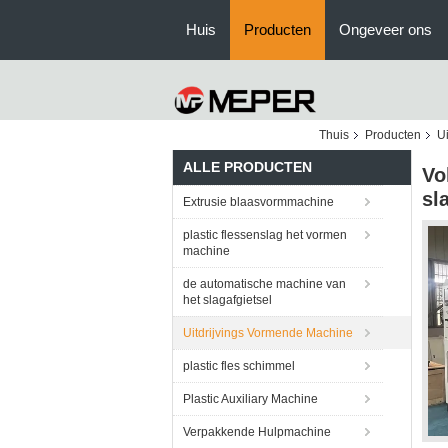
Huis
Producten
Ongeveer ons
Thuis
Producten
U
ALLE PRODUCTEN
Vo
sl
Extrusie blaasvormmachine
plastic flessenslag het vormen
machine
de automatische machine van
het slagafgietsel
Uitdrijvings Vormende Machine
plastic fles schimmel
Plastic Auxiliary Machine
Verpakkende Hulpmachine