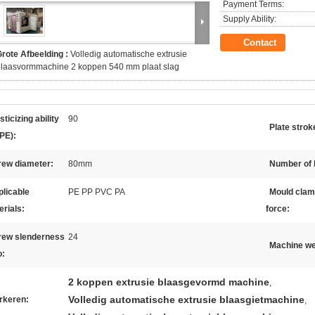
Payment Terms:
Supply Ability:
Contact
rote Afbeelding :
Volledig automatische extrusie
blaasvormmachine 2 koppen 540 mm plaat slag
sticizing ability
90
Plate strok
PE):
rew diameter:
80mm
Number of 
licable
PE PP PVC PA
Mould clam
erials:
force:
rew slenderness
24
Machine we
o:
2 koppen extrusie blaasgevormd machine
,
Volledig automatische extrusie blaasgietmachine
rkeren:
,