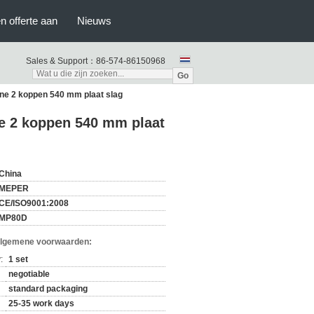
n offerte aan
Nieuws
Sales & Support：
86-574-86150968
Go
ne 2 koppen 540 mm plaat slag
e 2 koppen 540 mm plaat
China
MEPER
CE/ISO9001:2008
MP80D
Algemene voorwaarden:
:
1 set
negotiable
standard packaging
25-35 work days