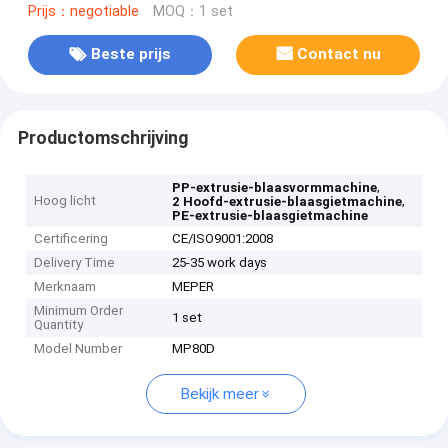
Prijs：negotiable
MOQ：1 set
Beste prijs
Contact nu
Productomschrijving
,
PP-extrusie-blaasvormmachine
Hoog licht
,
2 Hoofd-extrusie-blaasgietmachine
PE-extrusie-blaasgietmachine
Certificering
CE/ISO9001:2008
Delivery Time
25-35 work days
Merknaam
MEPER
Minimum Order
1 set
Quantity
Model Number
MP80D
Bekijk meer