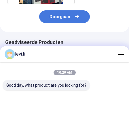
Doorgaan
Geadviseerde Producten
levi.li
10:29 AM
Good day, what product are you looking for?
Hoge-snelheid
Dubbele station
PLC met
MP100FD Extrusie-
extrusie gietmachine
touchscreenco
spuitgietmachine
met 10L max
Extrusie-
voor 100L Producten
productvolume en
gietmachine m
PLC touchscreen
maximale
Beste prijs
Beste prijs
Beste pri
controle voor
uitvoercapacit
grootschalige
van 50 kg/h to
kunststof productie
kg/h en klemk