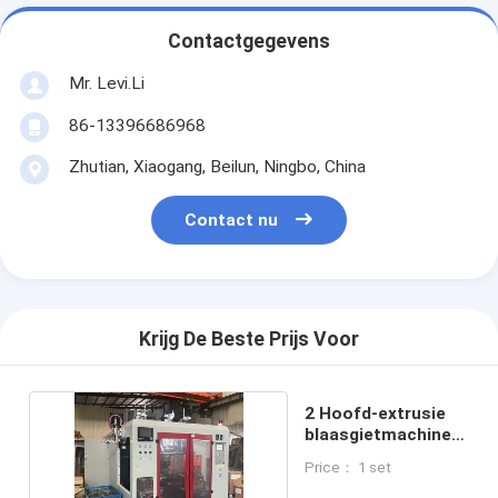
Contactgegevens
Mr. Levi.Li
86-13396686968
Zhutian, Xiaogang, Beilun, Ningbo, China
Contact nu
Krijg De Beste Prijs Voor
2 Hoofd-extrusie
blaasgietmachine
voor PE / PP
Price： 1 set