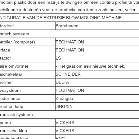
molten plastic door een matrijs te dwingen om een continu profiel te v
schillende industrieën voor de productie van items zoals buizen, vellen
NFIGURATIE VAN DE EXTRUSIE BLOW MOLDING MACHINE
erdeel
Brandnaam
ktrisch systeem
troller (computer)
TECHMATION
erface
TECHMATION
tactor
LS
eaire omvormer
- Het gaat om een nieuwe techniek.
gschakelaar
SCHNEIDER
vormer
DELTA
vosysteem
TECHMATION
rudermotor
Zhongda
roef en loop
JINGXIN
raulisch systeem
epomp
VICKERS
raulische klep
VICKERS
portioneel klep
HNC