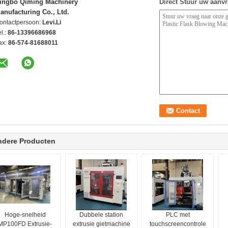
ingbo Qiming Machinery
Direct Stuur uw aanv
anufacturing Co., Ltd.
ontactpersoon:
Levi.Li
l.:
86-13396686968
ax:
86-574-81688011
ndere Producten
Hoge-snelheid
Dubbele station
PLC met
MP100FD Extrusie-
extrusie gietmachine
touchscreencontrole