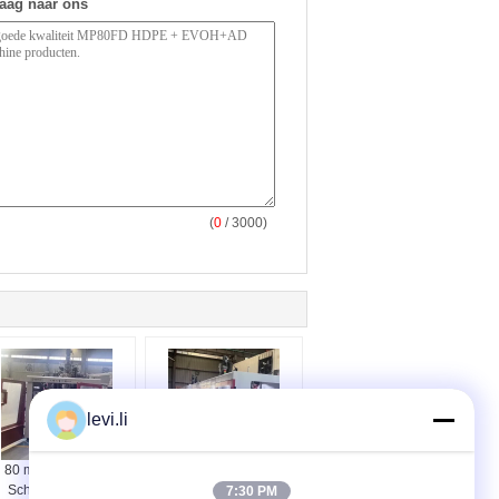
raag naar ons
(
0
/ 3000)
levi.li
80 mm Hogedruk
Extrusie-gietmachine
Schroef Extrusie
met 220 tot 620
7:30 PM