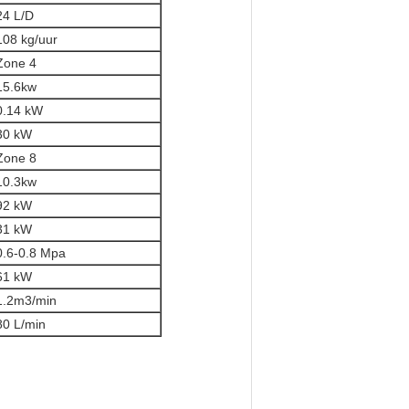
24 L/D
108 kg/uur
Zone 4
15.6kw
0.14 kW
30 kW
Zone 8
10.3kw
92 kW
31 kW
0.6-0.8 Mpa
61 kW
1.2m3/min
80 L/min