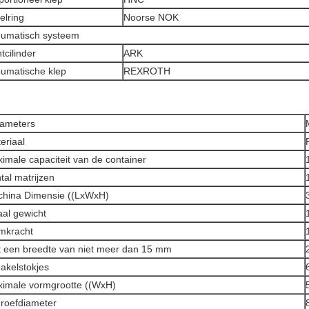
elring
Noorse NOK
umatisch systeem
htcilinder
ARK
umatische klep
REXROTH
ameters
eriaal
imale capaciteit van de container
tal matrijzen
hina Dimensie ((LxWxH)
aal gewicht
mkracht
 een breedte van niet meer dan 15 mm
akelstokjes
imale vormgrootte ((WxH)
roefdiameter