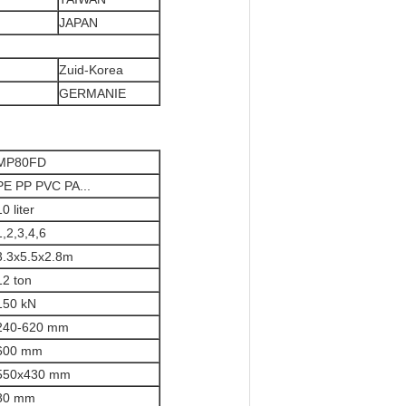
JAPAN
Zuid-Korea
GERMANIE
MP80FD
PE PP PVC PA...
10 liter
1,2,3,4,6
3.3x5.5x2.8m
12 ton
150 kN
240-620 mm
600 mm
550x430 mm
80 mm