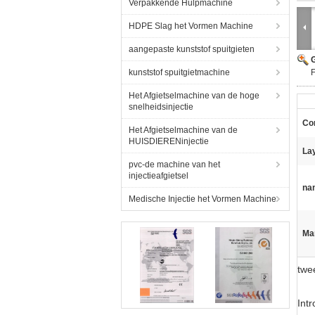
Verpakkende Hulpmachine
HDPE Slag het Vormen Machine
aangepaste kunststof spuitgieten
G
kunststof spuitgietmachine
F
Het Afgietselmachine van de hoge
snelheidsinjectie
Con
Het Afgietselmachine van de
HUISDIERENinjectie
La
pvc-de machine van het
injectieafgietsel
na
Medische Injectie het Vormen Machine
Ma
twe
Int