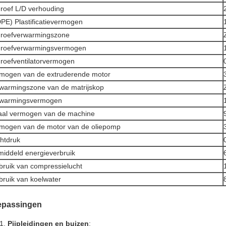
roef L/D verhouding
PE) Plastificatievermogen
roefverwarmingszone
roefverwarmingsvermogen
roefventilatorvermogen
mogen van de extruderende motor
warmingszone van de matrijskop
rwarmingsvermogen
aal vermogen van de machine
mogen van de motor van de oliepomp
htdruk
iddeld energieverbruik
bruik van compressielucht
bruik van koelwater
epassingen
Pijpleidingen en buizen
: