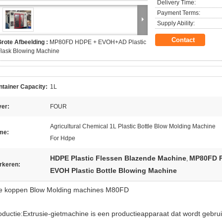
Delivery Time:
Payment Terms:
Supply Ability:
Contact
rote Afbeelding :
MP80FD HDPE + EVOH+AD Plastic
lask Blowing Machine
tainer Capacity:
1L
yer:
FOUR
Agricultural Chemical 1L Plastic Bottle Blow Molding Machine
me:
For Hdpe
HDPE Plastic Flessen Blazende Machine
MP80FD P
,
rkeren:
EVOH Plastic Bottle Blowing Machine
e koppen Blow Molding machines M80FD
roductie:Extrusie-gietmachine is een productieapparaat dat wordt gebru