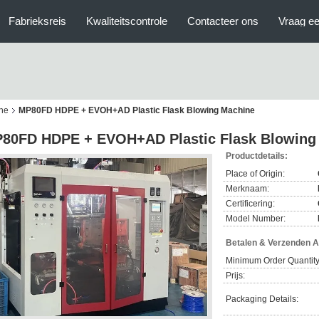
Fabrieksreis
Kwaliteitscontrole
Contacteer ons
Vraag ee
ine
MP80FD HDPE + EVOH+AD Plastic Flask Blowing Machine
80FD HDPE + EVOH+AD Plastic Flask Blowing
Productdetails:
Place of Origin:
Merknaam:
Certificering:
Model Number:
Betalen & Verzenden 
Minimum Order Quantity
Prijs:
Packaging Details: