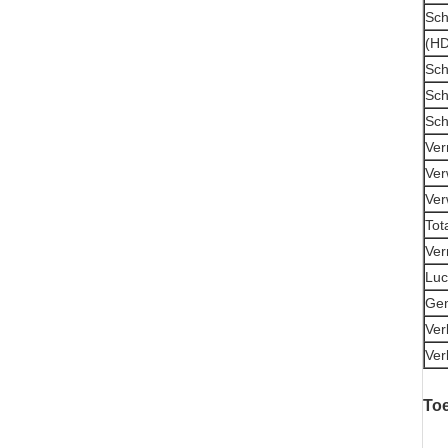
Sch
(HD
Sch
Sch
Sch
Ver
Ver
Ve
Tot
Ver
Luc
Gem
Ver
Ver
To