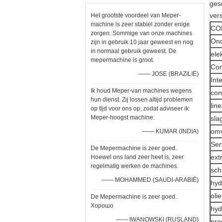
ges
ver
Het grootste voordeel van Meper-
machine is zeer stabiel zonder enige
CO
zorgen. Sommige van onze machines
Ond
zijn in gebruik 10 jaar geweest en nog
in normaal gebruik geweest. De
ele
mepermachine is groot.
Con
—— JOSE (BRAZILIË)
Int
Ik houd Meper-van machines wegens
con
hun dienst. Zij lossen altijd problemen
lin
op tijd voor ons op, zodat adviseer ik
Meper-hoogst machine.
sla
om
—— KUMAR (INDIA)
Ser
De Mepermachine is zeer goed.
ext
Hoewel ons land zeer heet is, zeer
regelmatig werken de machines.
sch
—— MOHAMMED (SAUDI-ARABIË)
hyd
oli
De Mepermachine is zeer goed.
Хорошо
hyd
—— IWANOWSKI (RUSLAND)
pro