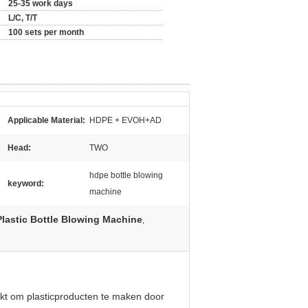
25-35 work days
L/C, T/T
100 sets per month
Applicable Material:
HDPE + EVOH+AD
Head:
TWO
hdpe bottle blowing
keyword:
machine
lastic Bottle Blowing Machine
,
ikt om plasticproducten te maken door