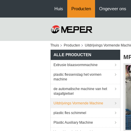
Huis
Producten
Ongeveer ons
Thuis
Producten
Uitdrijvings Vormende Mach
ALLE PRODUCTEN
MP
Extrusie blaasvormmachine
plastic flessenslag het vormen
machine
de automatische machine van het
slagafgietsel
Uitdrijvings Vormende Machine
plastic fles schimmel
Plastic Auxiliary Machine