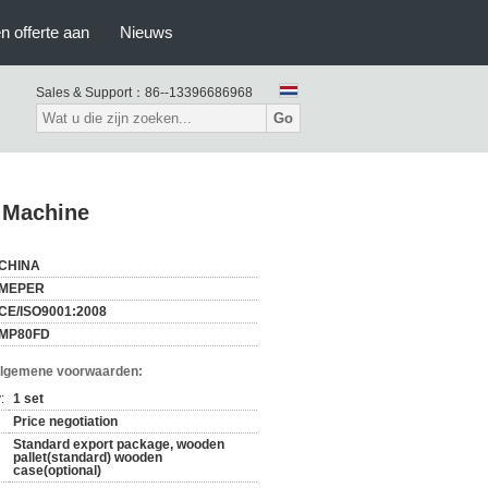
n offerte aan
Nieuws
Sales & Support：
86--13396686968
Go
 Machine
CHINA
MEPER
CE/ISO9001:2008
MP80FD
Algemene voorwaarden:
:
1 set
Price negotiation
Standard export package, wooden
pallet(standard) wooden
case(optional)