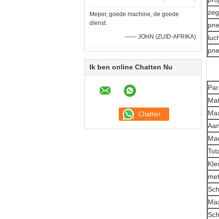
zeg
Meper, goede machine, de goede
dienst.
pne
—— JOHN (ZUID-AFRIKA)
luc
pne
Ik ben online Chatten Nu
Par
Mat
Max
Aan
Mac
Tot
Kle
met
Sch
Max
Sch