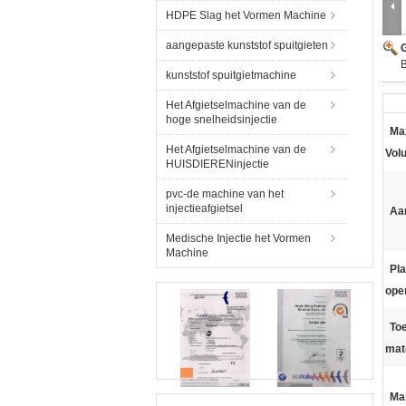
HDPE Slag het Vormen Machine
aangepaste kunststof spuitgieten
G
kunststof spuitgietmachine
Het Afgietselmachine van de
hoge snelheidsinjectie
Ma
Het Afgietselmachine van de
Vol
HUISDIERENinjectie
pvc-de machine van het
injectieafgietsel
Aan
Medische Injectie het Vormen
Machine
Pl
ope
Toe
mat
Ma