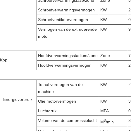
Schroefverwarmingsfase/zone
Zone
5
Schroefverwarmingsvermogen
KW
2
Schroefventilatorvermogen
KW
0
Vermogen van de extruderende
KW
9
motor
Hoofdverwarmingsstadium/zone
Zone
7
Kop
Hoofdverwarmingsvermogen
KW
2
Totaal vermogen van de
KW
2
machine
Energieverbruik
Olie motorvermogen
KW
3
Luchtdruk
MPA
0
Volume van de compressielucht
3
3
M
/min