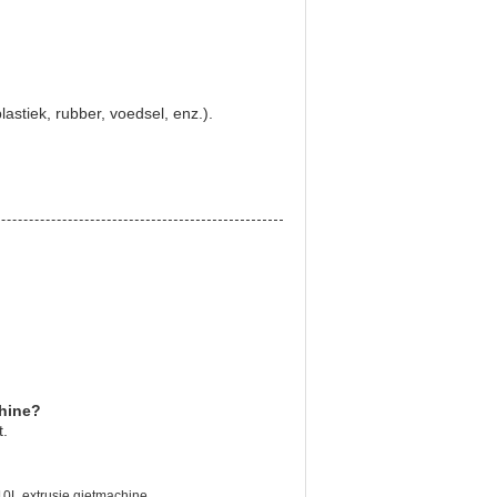
astiek, rubber, voedsel, enz.).
chine?
t.
10L extrusie gietmachine