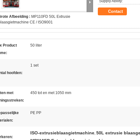
Supply Ability:
Contact
rote Afbeelding :
MP110FD 50L Extrusie
Blaasgietmachine CE / ISO9001
x Product
50 liter
ume:
1 set
tal hoofden:
aten met
450 tot en met 1050 mm
ningsstreken:
passelijke
PE PP
erialen:
ISO-extrusieblaasgietmachine
50L extrusie blaas
,
rkeren: