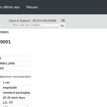
n offerte aan
Nieuws
Sales & Support：
86-574-86150968
Go
SO9001
O9001
R
O9001:2008
0FD
Algemene voorwaarden:
:
1 set
negotiable
standard packaging
25-35 work days
L/C, T/T