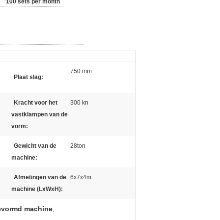
100 sets per month
750 mm
Plaat slag:
Kracht voor het
300 kn
vastklampen van de
vorm:
Gewicht van de
28ton
machine:
Afmetingen van de
6x7x4m
machine (LxWxH):
gevormd machine
,