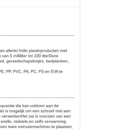
 allerlei holle plasticproducten met
n 5 milliliter tot 100 literDeze
oed, gereedschapskistjes, bedplanken,
 PE, PP, PVC, PA, PC, PS en EVA te
requentie die kan voldoen aan de
Het is mogelijk om een schroef met een
e verwerkenHet vat is voorzien van een
nelle, stabiele,en zelfs verwarming.
sen twee extrusiemachines te plaatsen,