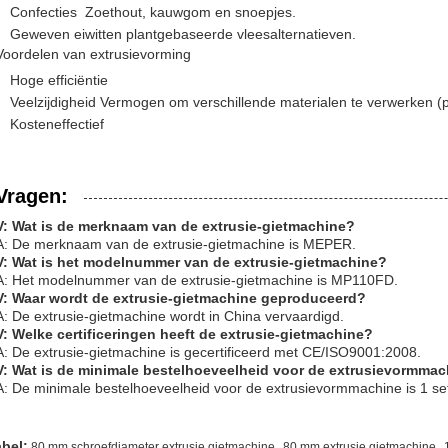
Confecties ️ Zoethout, kauwgom en snoepjes.
Geweven eiwitten plantgebaseerde vleesalternatieven.
Voordelen van extrusievorming
Hoge efficiëntie
Veelzijdigheid Vermogen om verschillende materialen te verwerken (pl
Kosteneffectief
Vragen:
V: Wat is de merknaam van de extrusie-gietmachine?
A: De merknaam van de extrusie-gietmachine is MEPER.
V: Wat is het modelnummer van de extrusie-gietmachine?
A: Het modelnummer van de extrusie-gietmachine is MP110FD.
V: Waar wordt de extrusie-gietmachine geproduceerd?
A: De extrusie-gietmachine wordt in China vervaardigd.
V: Welke certificeringen heeft de extrusie-gietmachine?
A: De extrusie-gietmachine is gecertificeerd met CE/ISO9001:2008.
V: Wat is de minimale bestelhoeveelheid voor de extrusievormma
A: De minimale bestelhoeveelheid voor de extrusievormmachine is 1 se
,
,
abel:
80 mm schroefdiameter extrusie gietmachine
80 mm extrusie gietmachine