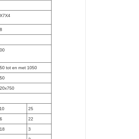
X7X4
8
00
50 tot en met 1050
50
20x750
10
25
6
22
18
3