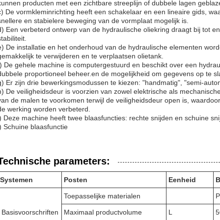
kunnen producten met een zichtbare streeplijn of dubbele lagen gebla
c) De vormkleminrichting heeft een schakelaar en een lineaire gids, w
snellere en stabielere beweging van de vormplaat mogelijk is.
d) Een verbeterd ontwerp van de hydraulische oliekring draagt bij tot e
tabiliteit.
e) De installatie en het onderhoud van de hydraulische elementen wor
gemakkelijk te verwijderen en te verplaatsen olietank.
f) De gehele machine is computergestuurd en beschikt over een hydra
dubbele proportioneel beheer.en de mogelijkheid om gegevens op te s
g) Er zijn drie bewerkingsmodussen te kiezen: "handmatig", "semi-autom
h) De veiligheidsdeur is voorzien van zowel elektrische als mechanische
van de malen te voorkomen terwijl de veiligheidsdeur open is, waardoo
de werking worden verbeterd.
i) Deze machine heeft twee blaasfuncties: rechte snijden en schuine sni
j) Schuine blaasfunctie
Technische parameters:
Systemen
Posten
Eenheid
B
Toepasselijke materialen
P
Basisvoorschriften
Maximaal productvolume
L
5