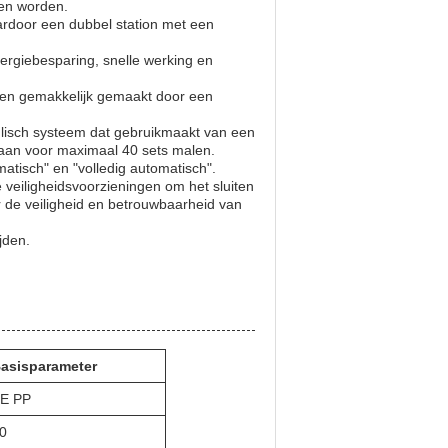
zen worden.
aardoor een dubbel station met een
nergiebesparing, snelle werking en
den gemakkelijk gemaakt door een
ulisch systeem dat gebruikmaakt van een
laan voor maximaal 40 sets malen.
atisch" en "volledig automatisch".
 veiligheidsvoorzieningen om het sluiten
r de veiligheid en betrouwbaarheid van
jden.
asisparameter
E PP
0