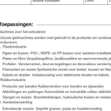
Volume koelwater
L/min
1
Toepassingen:
Machines voor het extruderen
Extrusie gietmachines worden veel gebruikt in de productie om continu
produceren.
1. Plasticindustrie
Pijpen en buizen ️ PVC-, HDPE- en PP-buizen voor sanitaire installatie
Platen en films Verpakkingsfilms, landbouwfilms en warmvormende pl
Profielen ️ Vensterramen, deurverzegelingen en decoratieve versierin
Filamenten en vezels Synthetische vezels voor textiel, touwen en fil
Kabels en draden ️ Isolatiecoating voor elektrische draden en kabels.
2Rubberindustrie
Productie van banden Rubberstroken voor banden en zijwanden.
Afdichtingen en pakkingen Automobiele en industriële rubber afdichti
Slangen en buizen ️ Brandstofslangen, hydraulische buizen en medis
3. Voedselverwerking
Extrudeerde snacks ️ Gepofte granen, pasta en huisdiervoeding.