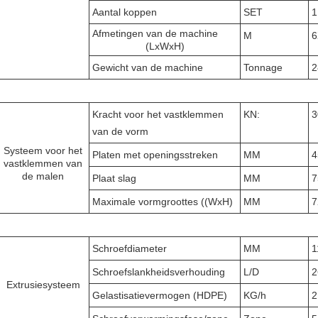
Aantal koppen
SET
1
Afmetingen van de machine
M
6
(LxWxH)
Gewicht van de machine
Tonnage
2
Kracht voor het vastklemmen
KN:
3
van de vorm
Systeem voor het
Platen met openingsstreken
MM
4
vastklemmen van
de malen
Plaat slag
MM
7
Maximale vormgroottes ((WxH)
MM
7
Schroefdiameter
MM
1
Schroefslankheidsverhouding
L/D
2
Extrusiesysteem
Gelastisatievermogen (HDPE)
KG/h
2