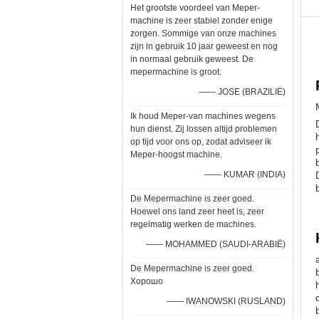
Het grootste voordeel van Meper-
machine is zeer stabiel zonder enige
zorgen. Sommige van onze machines
zijn in gebruik 10 jaar geweest en nog
in normaal gebruik geweest. De
mepermachine is groot.
—— JOSE (BRAZILIË)
Ik houd Meper-van machines wegens
hun dienst. Zij lossen altijd problemen
op tijd voor ons op, zodat adviseer ik
Meper-hoogst machine.
—— KUMAR (INDIA)
De Mepermachine is zeer goed.
Hoewel ons land zeer heet is, zeer
regelmatig werken de machines.
—— MOHAMMED (SAUDI-ARABIË)
De Mepermachine is zeer goed.
Хорошо
—— IWANOWSKI (RUSLAND)