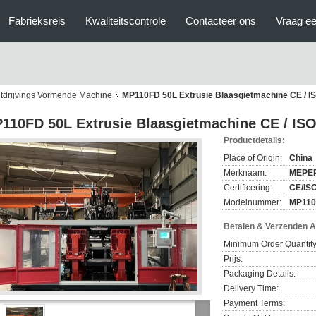
Fabrieksreis
Kwaliteitscontrole
Contacteer ons
Vraag ee
itdrijvings Vormende Machine
MP110FD 50L Extrusie Blaasgietmachine CE / I
110FD 50L Extrusie Blaasgietmachine CE / IS
Productdetails:
Place of Origin:
China
Merknaam:
MEPE
Certificering:
CE/IS
Modelnummer:
MP11
Betalen & Verzenden 
Minimum Order Quantity
Prijs:
Packaging Details:
Delivery Time:
Payment Terms: