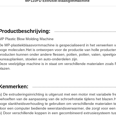
MP110FD Extrusie-blaasgietmachine
Productbeschrijving:
MP Plastic Blow Molding Machine
De MP-plastiekblaasvormmachine is gespecialiseerd in het verwerken van
hoge moleculen.Het is ontworpen voor de productie van holle producten va
producten kunnen onder andere flessen, potten, potten, vaten, speelg
bureauplanken, stoelen en auto-onderdelen zijn.
Deze veelzijdige machine is in staat om verschillende materialen zoals
blazen.
Kenmerken:
a) De extruderingsinrichting is uitgerust met een motor met variabele f
behoeften van de aanpassing van de schroefrotatie tijdens het blazen.
hoge slankheidsverhouding te gebruiken om verschillende materialen t
door een computer bediende weerstandsverwarmer, die zorgt voor een s
b) Door verschillende koppen in een gecombineerd extrusiesysteem tus