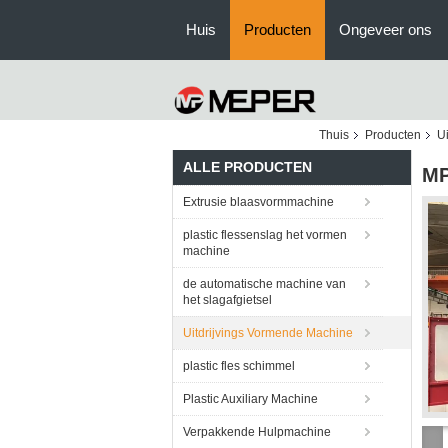
Huis
Producten
Ongeveer ons
Thuis
Producten
U
ALLE PRODUCTEN
MP
Extrusie blaasvormmachine
plastic flessenslag het vormen
machine
de automatische machine van
het slagafgietsel
Uitdrijvings Vormende Machine
plastic fles schimmel
Plastic Auxiliary Machine
Verpakkende Hulpmachine