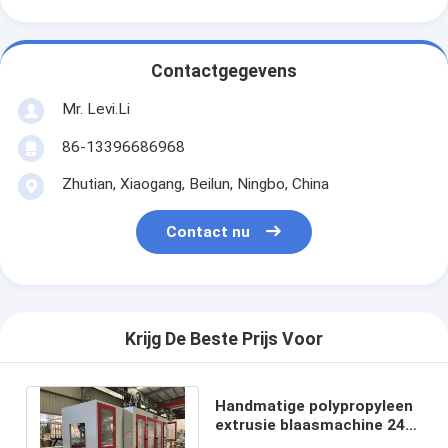
Contactgegevens
Mr. Levi.Li
86-13396686968
Zhutian, Xiaogang, Beilun, Ningbo, China
Contact nu
Krijg De Beste Prijs Voor
Handmatige polypropyleen
extrusie blaasmachine 240-
630 mm Platen