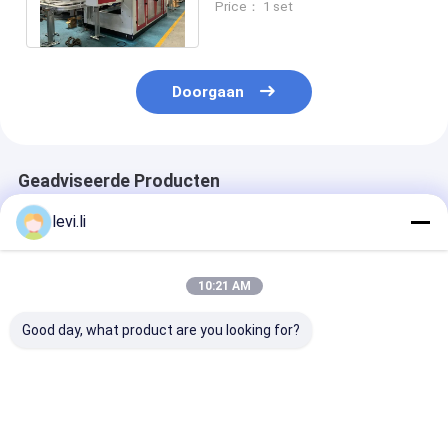
Price： 1 set
openingsstreken
Doorgaan
Geadviseerde Producten
levi.li
10:21 AM
Good day, what product are you looking for?
Hoge-snelheid
Dubbele station
PLC met
MP100FD Extrusie-
extrusie gietmachine
touchscreenco
spuitgietmachine
met 10L max
Extrusie-
voor 100L Producten
productvolume en
gietmachine m
PLC touchscreen
maximale
Beste prijs
Beste prijs
Beste pri