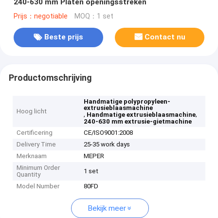
240-630 mm Platen openingsstreken
Prijs：negotiable
MOQ：1 set
Beste prijs
Contact nu
Productomschrijving
Handmatige polypropyleen-
extrusieblaasmachine
Hoog licht
,
,
Handmatige extrusieblaasmachine
240-630 mm extrusie-gietmachine
Certificering
CE/ISO9001:2008
Delivery Time
25-35 work days
Merknaam
MEPER
Minimum Order
1 set
Quantity
Model Number
80FD
Bekijk meer