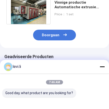
Vinnige productie
Automatische extrusie
blaasgietmachine voor
Price： 1 set
polypropyleen
Doorgaan
Geadviseerde Producten
levi.li
7:46 AM
Good day, what product are you looking for?
Hoge-snelheid
Dubbele station
PLC met
MP100FD Extrusie-
extrusie gietmachine
touchscreenco