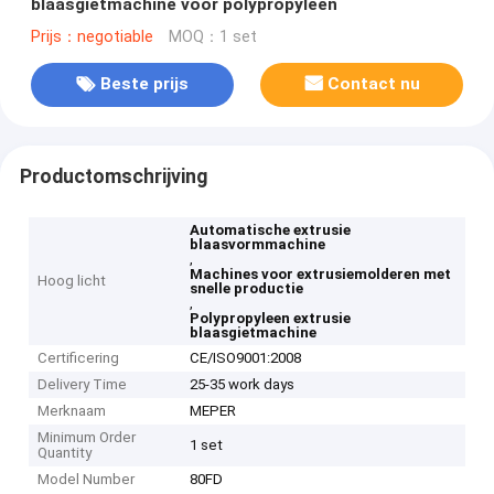
blaasgietmachine voor polypropyleen
Prijs：negotiable
MOQ：1 set
Beste prijs
Contact nu
Productomschrijving
Automatische extrusie
blaasvormmachine
,
Machines voor extrusiemolderen met
Hoog licht
snelle productie
,
Polypropyleen extrusie
blaasgietmachine
Certificering
CE/ISO9001:2008
Delivery Time
25-35 work days
Merknaam
MEPER
Minimum Order
1 set
Quantity
Model Number
80FD