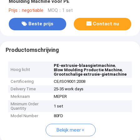
Moulding Machine voor PE
Prijs：negotiable
MOQ：1 set
Beste prijs
Contact nu
Productomschrijving
,
PE-extrusie-blaasgietmachine
Hoog licht
,
Blow Moulding Productie Machine
Grootschalige extrusie-gietmachine
Certificering
CE/ISO9001:2008
Delivery Time
25-35 work days
Merknaam
MEPER
Minimum Order
1 set
Quantity
Model Number
80FD
Bekijk meer