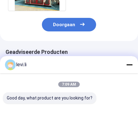
PE
Doorgaan
Geadviseerde Producten
levi.li
7:09 AM
Good day, what product are you looking for?
Hoge-snelheid
Dubbele station
PLC met
MP100FD Extrusie-
extrusie gietmachine
touchscreenco
spuitgietmachine
met 10L max
Extrusie-
voor 100L Producten
productvolume en
gietmachine m
PLC touchscreen
maximale
Beste prijs
Beste prijs
Beste pri
controle voor
uitvoercapacit