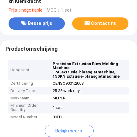
kn Klemkracht
Prijs：negotiable
MOQ：1 set
Beste prijs
Contact nu
Productomschrijving
Precision Extrusion Blow Molding
Machine
Hoog licht
,
,
PA-extrusie-blaasgietmachine
150KN Extrusie-blaasgietmachine
Certificering
CE/ISO9001:2008
Delivery Time
25-35 work days
Merknaam
MEPER
Minimum Order
1 set
Quantity
Model Number
80FD
Bekijk meer