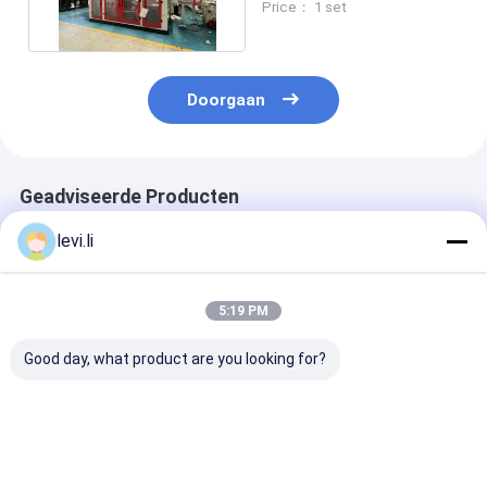
Price： 1 set
Doorgaan
Geadviseerde Producten
levi.li
5:19 PM
Good day, what product are you looking for?
Hoge-snelheid
Dubbele station
PLC met
MP100FD Extrusie-
extrusie gietmachine
touchscreenco
spuitgietmachine
met 10L max
Extrusie-
voor 100L Producten
productvolume en
gietmachine m
PLC touchscreen
maximale
Beste prijs
Beste prijs
Beste pri