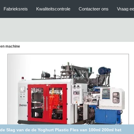
Fabrieksreis
Kwaliteitscontrole
Contacteer ons
Vraag ee
rmen machine
PE van de de Flessen Automatische Slag van het Babypoeder