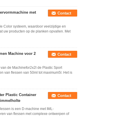
diervormmachine met
Contact
ple Color systeem, waardoor veelzijdige en
dat uw producten op de planken opvallen. Met
rmen Machine voor 2
Contact
van de Machinefor2x2l de Plastic Sport
en van flessen van 50ml tot maximum5l. Het is
er Plastic Container
Contact
himmelholte
flessen is een D-machine met IML-
eren van flessen met complexe ontwerpen of