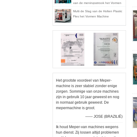
van de meningsstrook het Vormen
Machine mp70d-1
Multi de Slag van de Holten Plastic
Fles het Vormen Machine
Het grootste voordeel van Meper-
machine is zeer stabiel zonder enige
zorgen. Sommige van onze machines
zijn in gebruik 10 jaar geweest en nog
in normaal gebruik geweest. De
mepermachine is groot.
—— JOSE (BRAZILIË)
Ik houd Meper-van machines wegens
hun dienst. Zij lossen altijd problemen