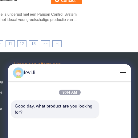
Contact
ne is uitgerust met een Parison Control System
het ideaal voor grootschalige productie van ...
0
11
12
13
>>
>|
Vraag een offerte aan
levi.li
n
ng
Verzend
9:44 AM
sgs
t
c
Good day, what product are you looking 
or
E-Mail
Sitemap
|
for?
Mobiele site