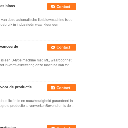
les blaas
Contact
n van deze automatische flesblowmachine is de
gebruik in industrieën waar kleur een
avanceerde
Contact
e is een D-type machine met IML, waardoor het
met in-vorm etikettering.onze machine kan tot
 voor de productie
Contact
dat efficiëntie en nauwkeurigheid garandeert in
grote productie te verwerkenBovendien is de ...
omatische