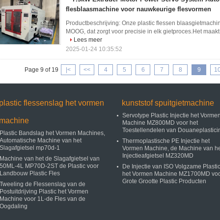
flesblaasmachine voor nauwkeurige flesvormen
Productbeschrijving: Onze plastic flessen blaasgietmachi
MOOG, dat zorgt voor precisie in elk gietproces.Het maakt 
Lees meer
2025-01-24 10:35:52
Page 9 of 19
|<
<<
4
5
6
7
8
9
1
plastic flessenslag het vormen
kunststof spuitgietmachine
Servotype Plastic Injectie het Vorme
machine
Machine MZ800MD voor het
Toestellendelen van Douaneplastici
Plastic Bandslag het Vormen Machines,
Automatische Machine van het
Thermoplastische PE Injectie het
Slagafgietsel mp70d-1
Vormen Machine, de Machine van he
Injectieafgietsel MZ320MD
Machine van het de Slagafgietsel van
50ML-4L MP70D-2ST de Plastic voor
De Injectie van ISO Volgzame Plasti
Landbouw Plastic Fles
het Vormen Machine MZ1700MD vo
Grote Grootte Plastic Producten
Tweeling de Flessenslag van de
Postuitdrijving Plastic het Vormen
Machine voor 1L-de Fles van de
Oogdaling