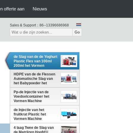
n offerte aan
Nieuws
Sales & Support：
86--13396686968
Go
de Slag van de de Yoghurt
Plastic Fles van 100ml
200ml het Vormen
Machine met
Autodefleshing-Systeem
HDPE van de de Flessen
Automatische Slag van
het Babypoeder het
Afgietselmachine met
Pp-de Injectie van de
IML-Systeem
Voedselcontainer het
Vormen Machine
de Injectie van het
fruitkrat Plastic het
Vormen Machine
4 laag Twee de Slag van
de Matrijzen Hoofd1l