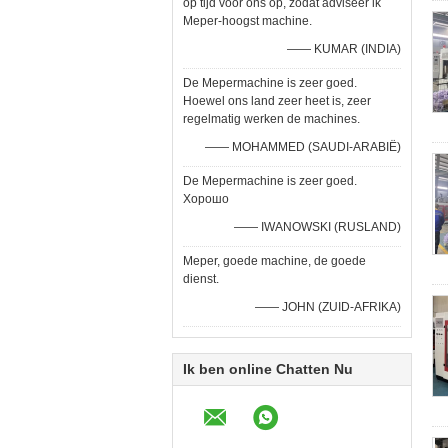
op tijd voor ons op, zodat adviseer ik
Meper-hoogst machine.
—— KUMAR (INDIA)
De Mepermachine is zeer goed.
Hoewel ons land zeer heet is, zeer
regelmatig werken de machines.
—— MOHAMMED (SAUDI-ARABIË)
De Mepermachine is zeer goed.
Хорошо
—— IWANOWSKI (RUSLAND)
Meper, goede machine, de goede
dienst.
—— JOHN (ZUID-AFRIKA)
Ik ben online Chatten Nu