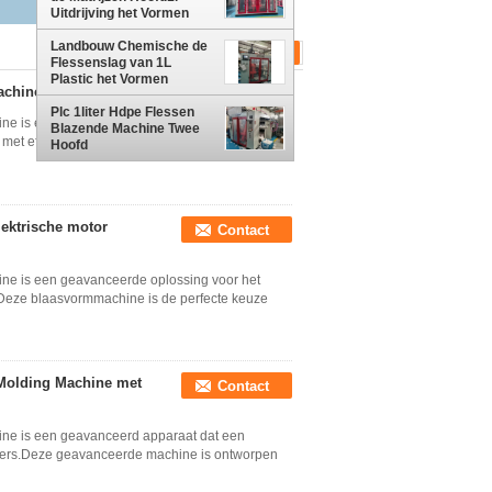
Uitdrijving het Vormen
Machineplc
Landbouw Chemische de
Flessenslag van 1L
Plastic het Vormen
machine 7.5kW
Contact
Machine voor Hdpe
Plc 1liter Hdpe Flessen
ine is een top-of-the-line apparatuur ontworpen
Blazende Machine Twee
met efficiëntie en precisie.,Deze machine is een
Hoofd
ektrische motor
Contact
hine is een geavanceerde oplossing voor het
ie.Deze blaasvormmachine is de perfecte keuze
w Molding Machine met
Contact
hine is een geavanceerd apparaat dat een
ainers.Deze geavanceerde machine is ontworpen