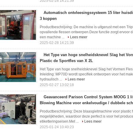
2025-02-28 14:21:39
Automatisch ontvleesingssysteem 15 liter huis
3 koppen
Productbeschrijving: De machine is uitgerust met een Tri
opvallende flessen ontwerpen.Deze functie zorgt ervoor 
een machine ...
Lees meer
2025-02-28 14:21:39
Het Type van hoge snelheidsknevel Slag het Vo
Plastic de Sportfles van X 2L
Het Type van hoge snelheidsknevel Slag het Vormen Fles 
Inleiding: MP70D wordt specifiek ontworpen voor het mak
hydraulisch ...
Lees meer
2025-02-27 13:02:18
Geavanceerd Parison Control System MOOG 1 lit
Blowing Machine voor enkelvoudige / dubbele sc
Productbeschrijving: Deze blaasgietmachine voor plastic 
mogelijkheden, waardoor deze perfect is voor het produc
etiketteringseisen.Met ...
Lees meer
2025-01-24 10:40:23