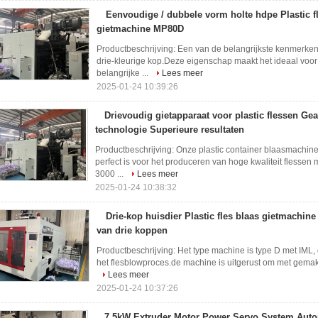
Eenvoudige / dubbele vorm holte hdpe Plastic f
gietmachine MP80D
Productbeschrijving: Een van de belangrijkste kenmerke
drie-kleurige kop.Deze eigenschap maakt het ideaal voor 
belangrijke ...
Lees meer
2025-01-24 10:39:26
Drievoudig gietapparaat voor plastic flessen Ge
technologie Superieure resultaten
Productbeschrijving: Onze plastic container blaasmachin
perfect is voor het produceren van hoge kwaliteit flessen 
3000 ...
Lees meer
2025-01-24 10:38:32
Drie-kop huisdier Plastic fles blaas gietmachine
van drie koppen
Productbeschrijving: Het type machine is type D met IML, 
het flesblowproces.de machine is uitgerust om met gemak 
Lees meer
2025-01-24 10:37:26
7.5kW Extruder Motor Power Servo System Aut