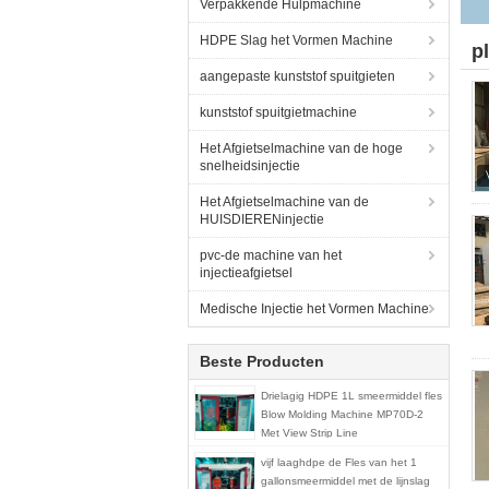
Verpakkende Hulpmachine
HDPE Slag het Vormen Machine
p
aangepaste kunststof spuitgieten
kunststof spuitgietmachine
Het Afgietselmachine van de hoge
snelheidsinjectie
Het Afgietselmachine van de
HUISDIERENinjectie
pvc-de machine van het
injectieafgietsel
Medische Injectie het Vormen Machine
Beste Producten
Drielagig HDPE 1L smeermiddel fles
Blow Molding Machine MP70D-2
Met View Strip Line
vijf laaghdpe de Fles van het 1
gallonsmeermiddel met de lijnslag