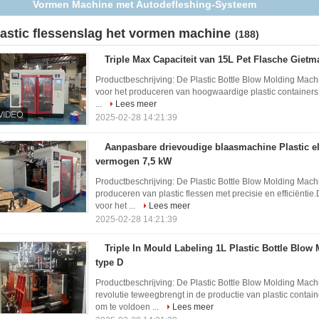
het Afgietselmachine met IML-Systeem
lastic flessenslag het vormen machine
(188)
Triple Max Capaciteit van 15L Pet Flasche Giet
Productbeschrijving: De Plastic Bottle Blow Molding Mach
voor het produceren van hoogwaardige plastic containers 
...
Lees meer
2025-02-28 14:21:39
Aanpasbare drievoudige blaasmachine Plastic el
vermogen 7,5 kW
Productbeschrijving: De Plastic Bottle Blow Molding Mac
produceren van plastic flessen met precisie en efficiënt
voor het ...
Lees meer
2025-02-28 14:21:39
Triple In Mould Labeling 1L Plastic Bottle Blo
type D
Productbeschrijving: De Plastic Bottle Blow Molding Mac
revolutie teweegbrengt in de productie van plastic cont
om te voldoen ...
Lees meer