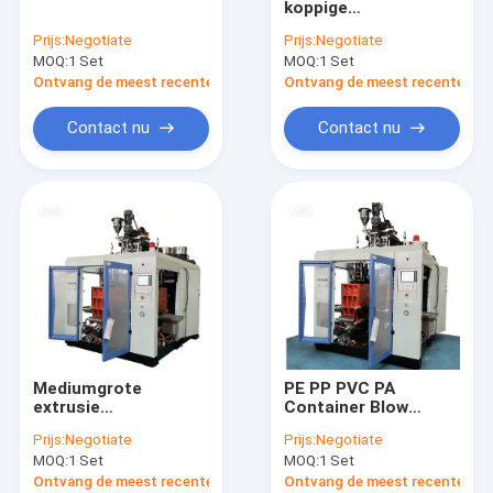
koppige
plastic fles schimmel
extrusieblaasmachine
Prijs:
Negotiate
Prijs:
Negotiate
met 150 kN
MOQ:
Plastic Auxiliary Machine
1 Set
MOQ:
1 Set
sluitkracht en 80 kW
energiezuinig voor
Ontvang de meest recente Prijs
Ontvang de meest recente Prij
industriële
Verpakkende Hulpmachine
verpakkingen
Contact nu
Contact nu
HDPE Slag het Vormen Machine
aangepaste kunststof spuitgieten
kunststof spuitgietmachine
Het Afgietselmachine van de hoge snelheidsinjectie
Het Afgietselmachine van de HUISDIERENinjectie
Mediumgrote
PE PP PVC PA
pvc-de machine van het injectieafgietsel
extrusie
Container Blow
blaasgietmachine
Molding Machine.
Prijs:
Negotiate
Prijs:
Negotiate
voor 10L-containers
Medische Injectie het Vormen Machine
MOQ:
1 Set
MOQ:
1 Set
MP 80
Ontvang de meest recente Prijs
Ontvang de meest recente Prij