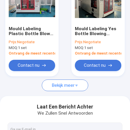
Mould Labeling
Mould Labeling Yes
Plastic Bottle Blow
Bottle Blowing
Molding Machine
Machinery for 1L
Prijs:
Negotiate
Prijs:
Negotiate
voor Driedubbele
Container Capacity
MOQ:
1 set
MOQ:
1 set
Productie en PVC
in Plastic Bottle
Compatibiliteit
Manufacturing
Ontvang de meest recente Prijs
Ontvang de meest recente Prij
Contact nu
Contact nu
Bekijk meer
Laat Een Bericht Achter
We Zullen Snel Antwoorden