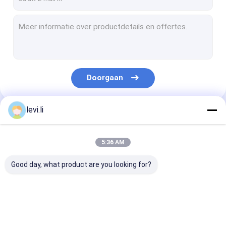
Doorgaan
levi.li
Onze Categorieën
5:36 AM
Good day, what product are you looking for?
Extrusie
plastic flessenslag
de automatisc
blaasvormmachine
het vormen machine
machine van h