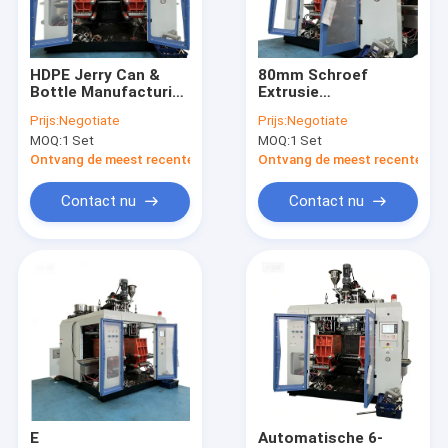
Fabrieksreis
Kwaliteitscontrole
HDPE Jerry Can &
80mm Schroef
Bottle Manufacturing
Extrusie
Contacteer ons
Machine ¢ Extrusie
Blaasmachine voor
Prijs:
Negotiate
Prijs:
Negotiate
blaasgevormd type
10L Containers met
MOQ:
1 Set
MOQ:
1 Set
PLC Touchscreen
Nieuws
Bediening
Ontvang de meest recente Prijs
Ontvang de meest recente Prij
Verzoek om een Citaat
Contact nu
Contact nu
Extrusie blaasvormmachine
plastic flessenslag het vormen machine
de automatische machine van het slagafgietsel
Uitdrijvings Vormende Machine
E
Automatische 6-