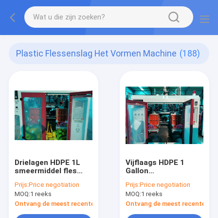
Plastic Flessenslag Het Vormen Machine
(188)
Drielagen HDPE 1L
Vijflaags HDPE 1
smeermiddel fles
Gallon
blaasgietmachine
Smeermiddelfles
Prijs:
Price negotiation
Prijs:
Price negotiation
MOQ:
1 reeks
MOQ:
1 reeks
Ontvang de meest recente Prijs
Ontvang de meest recente Prij