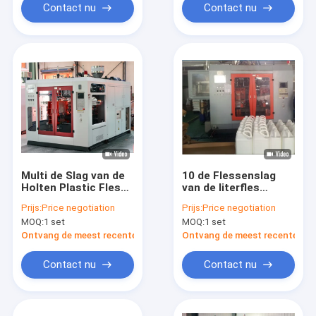
Contact nu
Contact nu
Multi de Slag van de
10 de Flessenslag
Holten Plastic Fles
van de literfles
het Vormen Machine
Plastic het Vormen
Prijs:
Price negotiation
Prijs:
Price negotiation
Machine
MOQ:
1 set
MOQ:
1 set
Ontvang de meest recente Prijs
Ontvang de meest recente Prij
Contact nu
Contact nu