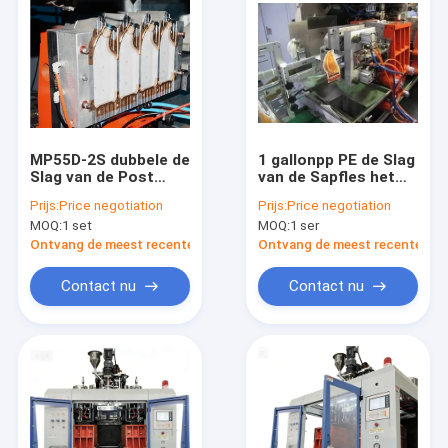
MP55D-2S dubbele de
1 gallonpp PE de Slag
Slag van de Post
van de Sapfles het
Plastic Fles het
Vormen Materiaal
Prijs:
Price negotiation
Prijs:
Price negotiation
Vormen Machine met
mp80d-1 volledig
MOQ:
1 set
MOQ:
1 ser
2 Matrijzenhoofd en
Automatisch met
2 Laag
Robot
Ontvang de meest recente Prijs
Ontvang de meest recente Prij
Contact nu
Contact nu
Huis
Producten
Ongeveer ons