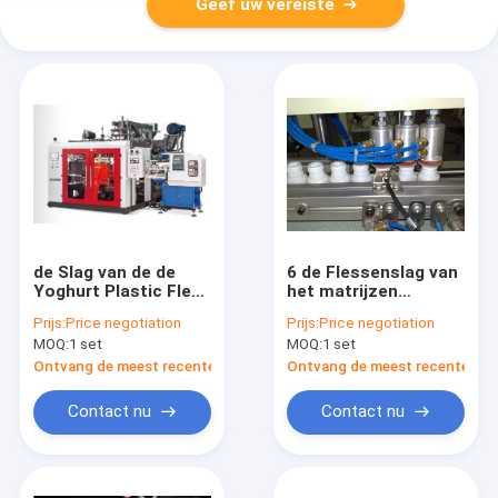
Geef uw vereiste
de Slag van de de
6 de Flessenslag van
Yoghurt Plastic Fles
het matrijzen
van 100ml 200ml het
Hoofdontwerp het
Prijs:
Price negotiation
Prijs:
Price negotiation
Vormen Machine met
Vormen Machine,
MOQ:
1 set
MOQ:
1 set
Autodefleshing-
Slag het Vormen
Systeem
Apparaat mp55d-6
Ontvang de meest recente Prijs
Ontvang de meest recente Prij
Contact nu
Contact nu