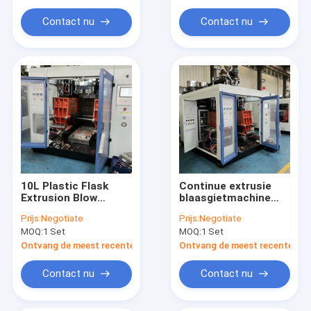
Contact nu
Contact nu
10L Plastic Flask
Continue extrusie
Extrusion Blow
blaasgietmachine
Molding Equipment.
voor chemische en
Prijs:
Negotiate
Prijs:
Negotiate
90kg/h HDPE
detergent containers
MOQ:
1 Set
MOQ:
1 Set
plasticiseren.
Ontvang de meest recente Prijs
Ontvang de meest recente Prij
Contact nu
Contact nu