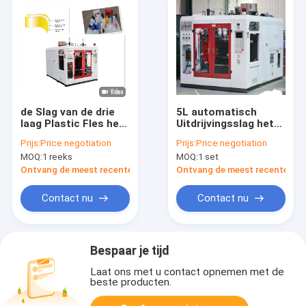
de Slag van de drie
5L automatisch
laag Plastic Fles het
Uitdrijvingsslag het
Vormen Machine
Vormen
Prijs:
Price negotiation
Prijs:
Price negotiation
voor
Machinehoog
MOQ:
1 reeks
MOQ:
1 set
schoonheidsmiddelenfles
rendement voor
Jerrycancontainer
Ontvang de meest recente Prijs
Ontvang de meest recente Prij
Contact nu
Contact nu
Bespaar je tijd
Laat ons met u contact opnemen met de
beste producten.