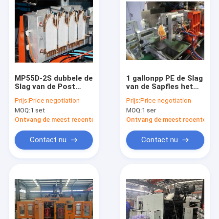
MP55D-2S dubbele de
1 gallonpp PE de Slag
Slag van de Post
van de Sapfles het
Plastic Fles het
Vormen Materiaal
Prijs:
Price negotiation
Prijs:
Price negotiation
Vormen Machine met
mp80d-1 volledig
MOQ:
1 set
MOQ:
1 ser
2 Matrijzenhoofd en
Automatisch met
2 Laag
Robot
Ontvang de meest recente Prijs
Ontvang de meest recente Prij
Contact nu
Contact nu
Huis
Producten
Ongeveer ons