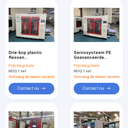
Drie-kop plastic
Servosysteem PE
flessen
Geavanceerde
blaasvormmachine
productie MP80D
Prijs:
Negotiate
Prijs:
Negotiate
voor 1L
blaasmachine voor
MOQ:
1 set
MOQ:
1 set
containercapaciteit
plastic flessen
inclusief
Ontvang de meest recente Prijs
Ontvang de meest recente Prij
automatisch
ontvleesingssysteem
Contact nu
Contact nu