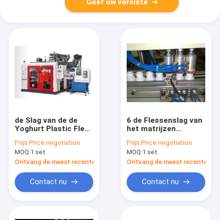
Geef uw vereiste
de Slag van de de
6 de Flessenslag van
Yoghurt Plastic Fles
het matrijzen
van 100ml 200ml het
Hoofdontwerp het
Prijs:
Price negotiation
Prijs:
Price negotiation
Vormen Machine met
Vormen Machine,
MOQ:
1 set
MOQ:
1 set
Autodefleshing-
Slag het Vormen
Systeem
Apparaat mp55d-6
Ontvang de meest recente Prijs
Ontvang de meest recente Prij
Contact nu
Contact nu