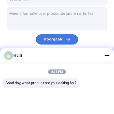
Doorgaan
levi.li
Onze Categorieën
8:35 PM
Good day, what product are you looking for?
Extrusie
plastic flessenslag
de automatisc
blaasvormmachine
het vormen machine
machine van h