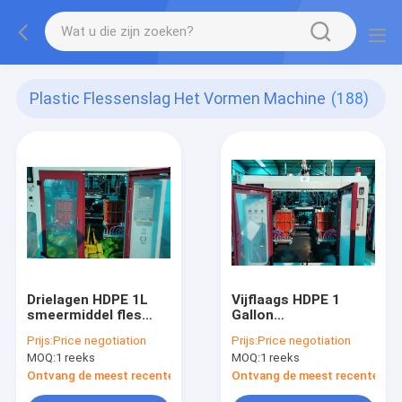
Plastic Flessenslag Het Vormen Machine
(188)
Drielagen HDPE 1L
Vijflaags HDPE 1
smeermiddel fles
Gallon
blaasgietmachine
Smeermiddelfles
Prijs:
Price negotiation
Prijs:
Price negotiation
MOQ:
1 reeks
MOQ:
1 reeks
Ontvang de meest recente Prijs
Ontvang de meest recente Prij