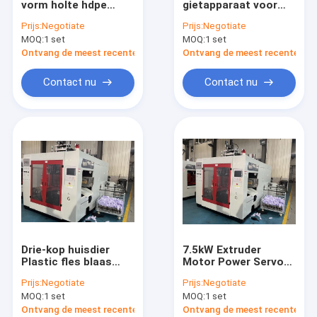
vorm holte hdpe
gietapparaat voor
plastic fles schimmel
Plastic fles blaas
plastic flessen
Prijs:
Negotiate
Prijs:
Negotiate
gietmachine MP80D
Geavanceerde
MOQ:
Plastic Auxiliary Machine
1 set
MOQ:
1 set
technologie
Superieure
Ontvang de meest recente Prijs
Ontvang de meest recente Prij
resultaten
Verpakkende Hulpmachine
Contact nu
Contact nu
HDPE Slag het Vormen Machine
aangepaste kunststof spuitgieten
kunststof spuitgietmachine
Het Afgietselmachine van de hoge snelheidsinjectie
Het Afgietselmachine van de HUISDIERENinjectie
Drie-kop huisdier
7.5kW Extruder
pvc-de machine van het injectieafgietsel
Plastic fles blaas
Motor Power Servo
gietmachine voor de
System
Prijs:
Negotiate
Prijs:
Negotiate
productie van drie
Automatische
Medische Injectie het Vormen Machine
MOQ:
1 set
MOQ:
1 set
koppen
flesblaasmachine
voor nauwkeurige
Ontvang de meest recente Prijs
Ontvang de meest recente Prij