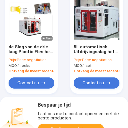
de Slag van de drie
5L automatisch
laag Plastic Fles het
Uitdrijvingsslag het
Vormen Machine
Vormen
Prijs:
Price negotiation
Prijs:
Price negotiation
voor
Machinehoog
MOQ:
1 reeks
MOQ:
1 set
schoonheidsmiddelenfles
rendement voor
Jerrycancontainer
Ontvang de meest recente Prijs
Ontvang de meest recente Prij
Contact nu
Contact nu
Bespaar je tijd
Laat ons met u contact opnemen met de
beste producten.