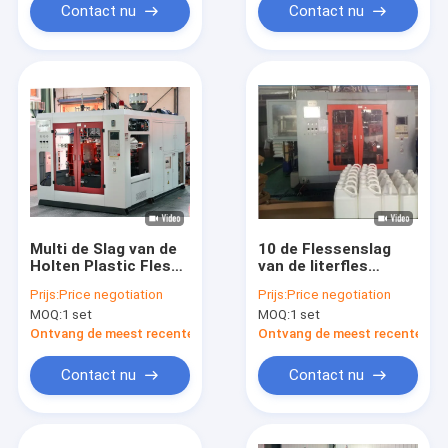
Contact nu
Contact nu
Multi de Slag van de
10 de Flessenslag
Holten Plastic Fles
van de literfles
het Vormen Machine
Plastic het Vormen
Prijs:
Price negotiation
Prijs:
Price negotiation
Machine
MOQ:
1 set
MOQ:
1 set
Ontvang de meest recente Prijs
Ontvang de meest recente Prij
Contact nu
Contact nu