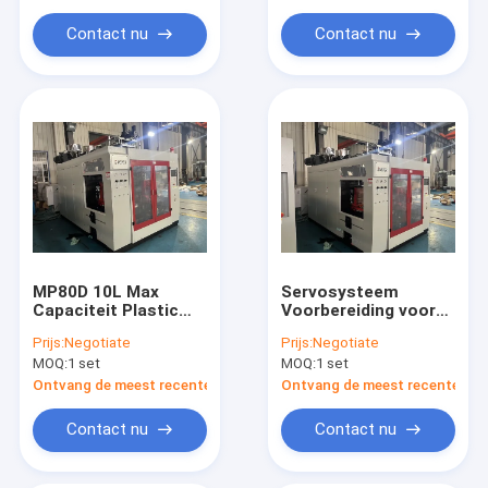
flesvormen
Contact nu
Contact nu
MP80D 10L Max
Servosysteem
Capaciteit Plastic
Voorbereiding voor
Flask Blow Molding
het gieten van
Prijs:
Negotiate
Prijs:
Negotiate
Machine Voor PE
drievoudige plastic
MOQ:
1 set
MOQ:
1 set
flessen voor
automatische
Ontvang de meest recente Prijs
Ontvang de meest recente Prij
productie
Contact nu
Contact nu