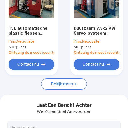
15L automatische
Duurzaam 7.5x2 KW
plastic flessen
Servo-systeem
blaasgevorming
Plastic Flask Blow
Prijs:
Negotiate
Prijs:
Negotiate
MP80D
Machine Met Triple
MOQ:
1 set
MOQ:
1 set
Color Extruder Motor
Ontvang de meest recente Prijs
Ontvang de meest recente Prij
Contact nu
Contact nu
Bekijk meer
Laat Een Bericht Achter
We Zullen Snel Antwoorden